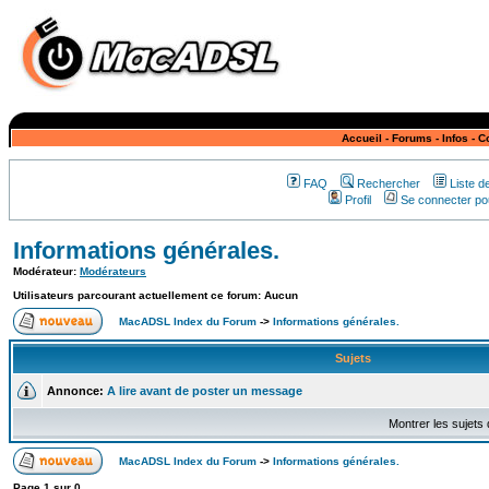
Accueil
-
Forums
-
Infos
-
C
FAQ
Rechercher
Liste 
Profil
Se connecter pou
Informations générales.
Modérateur:
Modérateurs
Utilisateurs parcourant actuellement ce forum: Aucun
MacADSL Index du Forum
->
Informations générales.
Sujets
Annonce:
A lire avant de poster un message
Montrer les sujets
MacADSL Index du Forum
->
Informations générales.
Page
1
sur
0