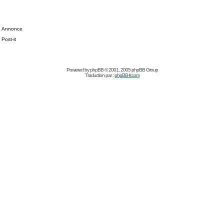
Annonce
Post-it
Powered by
phpBB
© 2001, 2005 phpBB Group
Traduction par :
phpBB-fr.com