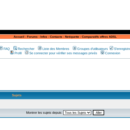
Accueil
-
Forums
-
Infos
-
Contacts
-
Netiquette
-
Comparatifs offres ADSL
FAQ
Rechercher
Liste des Membres
Groupes d'utilisateurs
S'enregistr
Profil
Se connecter pour vérifier ses messages privés
Connexion
Sujets
Montrer les sujets depuis: