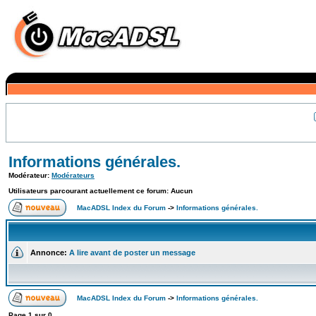
Informations générales.
Modérateur:
Modérateurs
Utilisateurs parcourant actuellement ce forum: Aucun
MacADSL Index du Forum
->
Informations générales.
Annonce:
A lire avant de poster un message
MacADSL Index du Forum
->
Informations générales.
Page
1
sur
0