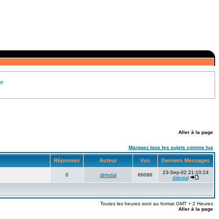
er
Aller à la page
Marquez tous les sujets comme lus
Réponses
Auteur
Vus
Derniers Messages
23-Sep-02 21:10:24
0
dirindal
66086
dirindal
Toutes les heures sont au format GMT + 2 Heures
Aller à la page