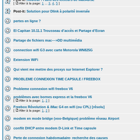
[
Aller à la page:
1
...
3
,
4
,
5
]
Post-it:
Solution pour Dlink à polarité inversée
pertes en ligne ?
El Capitan 10.11.1 Trousseau d'accès et Partage d'Ecran
Partage de fichiers mac--->DD multimédia
connection wifi G3 avec carte Motorola WN825G
Extension WiFi
Qui vient me mettre des proxys sur Internet Explorer ?
PROBLEME CONNEXION TIME CAPSULE / FREEBOX
Probleme connexion wifi freebox V6
problèmes avec bornes express et la freebox V6
[
Aller à la page:
1
,
2
]
Freebox Révolution & iMac G4 en wifi (ou CPL) [résolu]
[
Aller à la page:
1
,
2
]
modem en mode bridge (voo-Belgique) problème réseau Airport
conflit DHCP entre modem D-Link et Time capsule
Perte de connexion habdomadaire- recherche des causes