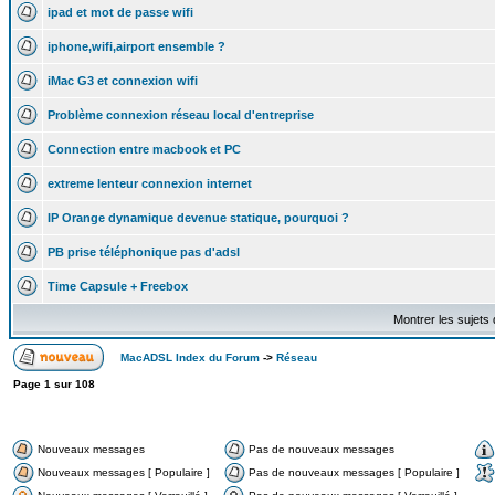
ipad et mot de passe wifi
iphone,wifi,airport ensemble ?
iMac G3 et connexion wifi
Problème connexion réseau local d'entreprise
Connection entre macbook et PC
extreme lenteur connexion internet
IP Orange dynamique devenue statique, pourquoi ?
PB prise téléphonique pas d'adsl
Time Capsule + Freebox
Montrer les sujets
MacADSL Index du Forum
->
Réseau
Page
1
sur
108
Nouveaux messages
Pas de nouveaux messages
Nouveaux messages [ Populaire ]
Pas de nouveaux messages [ Populaire ]