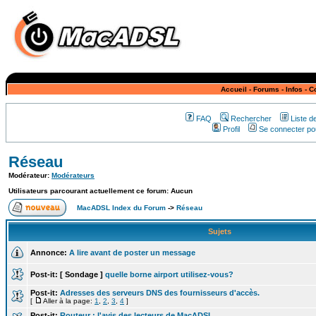
Accueil
-
Forums
-
Infos
-
C
FAQ
Rechercher
Liste 
Profil
Se connecter pou
Réseau
Modérateur:
Modérateurs
Utilisateurs parcourant actuellement ce forum: Aucun
MacADSL Index du Forum
->
Réseau
Sujets
Annonce:
A lire avant de poster un message
Post-it:
[ Sondage ]
quelle borne airport utilisez-vous?
Post-it:
Adresses des serveurs DNS des fournisseurs d'accès.
[
Aller à la page:
1
,
2
,
3
,
4
]
Post-it:
Routeur : l'avis des lecteurs de MacADSL