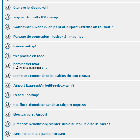
étendre le réseau wifi
sagem zte zxdls 831 orange
Connexion Livebox2 en pont et Airport Extreme en routeur ?
Partage de connexion: livebox 2 - mac - pc
liaison wifi g4
freephonie en rade...
paramétrer iwol...
[
Aller à la page:
1
,
2
]
comment reconnaitre les cables de son reseau
Airport Express/Airfoil/Freebox-wifi ?
Reseau partagé
neufbox+decodeur canalsat+airport express
Bootcamp et Airport
|Freebox Revolution| Monter sur le bureau le disque Nas et..
Airtunes et haut-parleur distant