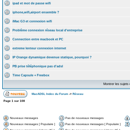
ipad et mot de passe wifi
iphone,wifi,airport ensemble ?
iMac G3 et connexion wifi
Problème connexion réseau local d'entreprise
Connection entre macbook et PC
extreme lenteur connexion internet
IP Orange dynamique devenue statique, pourquoi ?
PB prise téléphonique pas d'adsl
Time Capsule + Freebox
Montrer les sujets
MacADSL Index du Forum
->
Réseau
Page
1
sur
108
Nouveaux messages
Pas de nouveaux messages
Nouveaux messages [ Populaire ]
Pas de nouveaux messages [ Populaire ]