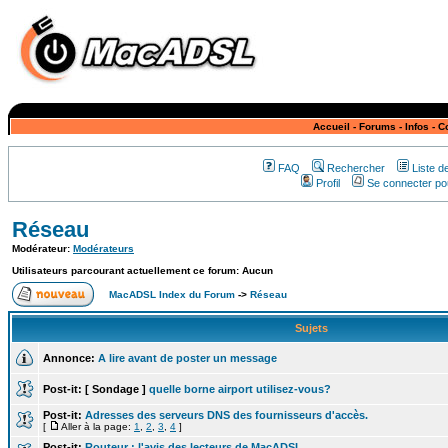
Accueil
-
Forums
-
Infos
-
C
FAQ
Rechercher
Liste 
Profil
Se connecter pou
Réseau
Modérateur:
Modérateurs
Utilisateurs parcourant actuellement ce forum: Aucun
MacADSL Index du Forum
->
Réseau
Sujets
Annonce:
A lire avant de poster un message
Post-it:
[ Sondage ]
quelle borne airport utilisez-vous?
Post-it:
Adresses des serveurs DNS des fournisseurs d'accès.
[
Aller à la page:
1
,
2
,
3
,
4
]
Post-it:
Routeur : l'avis des lecteurs de MacADSL