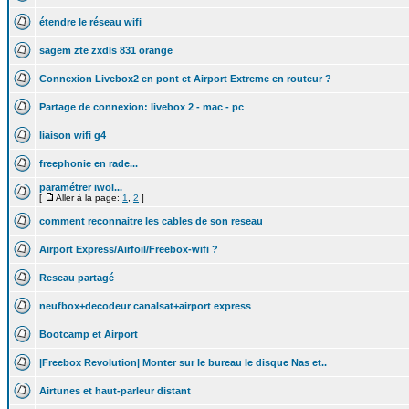
étendre le réseau wifi
sagem zte zxdls 831 orange
Connexion Livebox2 en pont et Airport Extreme en routeur ?
Partage de connexion: livebox 2 - mac - pc
liaison wifi g4
freephonie en rade...
paramétrer iwol...
[
Aller à la page:
1
,
2
]
comment reconnaitre les cables de son reseau
Airport Express/Airfoil/Freebox-wifi ?
Reseau partagé
neufbox+decodeur canalsat+airport express
Bootcamp et Airport
|Freebox Revolution| Monter sur le bureau le disque Nas et..
Airtunes et haut-parleur distant