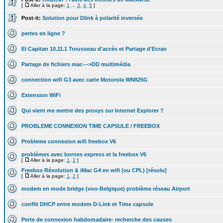
[
Aller à la page:
1
...
3
,
4
,
5
]
Post-it:
Solution pour Dlink à polarité inversée
pertes en ligne ?
El Capitan 10.11.1 Trousseau d'accès et Partage d'Ecran
Partage de fichiers mac--->DD multimédia
connection wifi G3 avec carte Motorola WN825G
Extension WiFi
Qui vient me mettre des proxys sur Internet Explorer ?
PROBLEME CONNEXION TIME CAPSULE / FREEBOX
Probleme connexion wifi freebox V6
problèmes avec bornes express et la freebox V6
[
Aller à la page:
1
,
2
]
Freebox Révolution & iMac G4 en wifi (ou CPL) [résolu]
[
Aller à la page:
1
,
2
]
modem en mode bridge (voo-Belgique) problème réseau Airport
conflit DHCP entre modem D-Link et Time capsule
Perte de connexion habdomadaire- recherche des causes