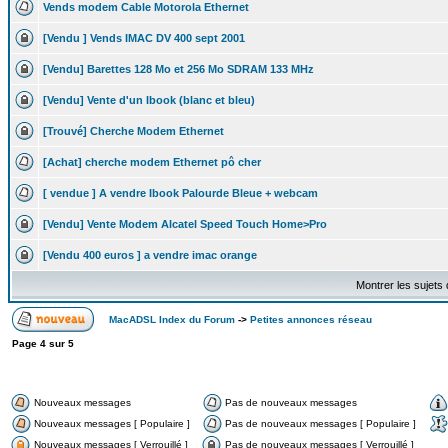
Vends modem Cable Motorola Ethernet
[Vendu ] Vends IMAC DV 400 sept 2001
[Vendu] Barettes 128 Mo et 256 Mo SDRAM 133 MHz
[Vendu] Vente d'un Ibook (blanc et bleu)
[Trouvé] Cherche Modem Ethernet
[Achat] cherche modem Ethernet pô cher
[ vendue ] A vendre Ibook Palourde Bleue + webcam
[Vendu] Vente Modem Alcatel Speed Touch Home>Pro
[Vendu 400 euros ] a vendre imac orange
Montrer les sujets
MacADSL Index du Forum
->
Petites annonces réseau
Page
4
sur
5
Nouveaux messages
Pas de nouveaux messages
Nouveaux messages [ Populaire ]
Pas de nouveaux messages [ Populaire ]
Nouveaux messages [ Verrouillé ]
Pas de nouveaux messages [ Verrouillé ]