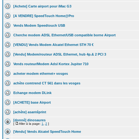
[Achete] Carte airport pour iMac G3
[A VENDRE] SpeedTouch Home@Pro
Vends Modem Speedtouch USB
Cherche modem ADSL Ethernet/USB compatible borne Airport
[VENDU] Vends Modem Alcatel Ethernet STH 70 €
[Vendu] Modem/routeur ADSL Ethernet, hub 4p.& 2 PCI 3
Vends routeur/Modem Adsl Kortex Jupiter 710
acheter modem ethernet+ vosges
achète comtrend CT 561 dans les vosges
Echange modem DLink
[ACHETE] base Airport
[achète] asantéprint
[donné] dinosaures
[
Aller à la page:
1
,
2
]
[Vendu] Vends Alcatel SpeedTouch Home