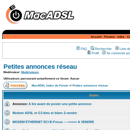
Accueil
-
Forums
-
Infos
-
C
FAQ
Rechercher
Liste 
Profil
Se connecter pou
Petites annonces réseau
Modérateur:
Modérateurs
Utilisateurs parcourant actuellement ce forum: Aucun
MacADSL Index du Forum
->
Petites annonces réseau
Sujets
Annonce:
A lire avant de poster une petite annonce
Modem ADSL et G3 bleu et blanc à vendre
MODEM ETHERNET ECI B-Focus ---->>>>> A VENDRE