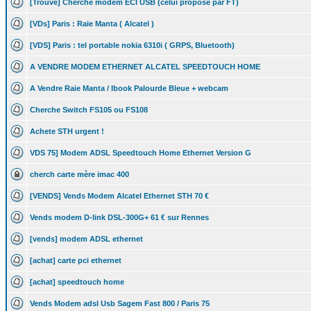
[Trouvé] Cherche modem ECI USB (celui proposé par FT)
[VDs] Paris : Raie Manta ( Alcatel )
[VDS] Paris : tel portable nokia 6310i ( GRPS, Bluetooth)
A VENDRE MODEM ETHERNET ALCATEL SPEEDTOUCH HOME
A Vendre Raie Manta / Ibook Palourde Bleue + webcam
Cherche Switch FS105 ou FS108
Achete STH urgent !
VDS 75] Modem ADSL Speedtouch Home Ethernet Version G
cherch carte mère imac 400
[VENDS] Vends Modem Alcatel Ethernet STH 70 €
Vends modem D-link DSL-300G+ 61 € sur Rennes
[vends] modem ADSL ethernet
[achat] carte pci ethernet
[achat] speedtouch home
Vends Modem adsl Usb Sagem Fast 800 / Paris 75