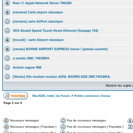
Rare !!! Apple Network Server 700/200
[vendue] Carte airport classique
[vendue] carte AirPort classique
VDS Alcatel Speed Touch Home Ethernet (forpage 743)
[trouvé] : carte Airport classique
[vendu] BORNE AIRPORT EXPRESS neuve ! (jamais ouverte)
a vendre SMC 7401BRA
Achete sagem 908
[Vendu] Vds modem-routeur ADSL BARRICADE SMC7401BRA.
Montrer les sujets
MacADSL Index du Forum
->
Petites annonces réseau
Page
2
sur
5
Nouveaux messages
Pas de nouveaux messages
Nouveaux messages [ Populaire ]
Pas de nouveaux messages [ Populaire ]
Nouveaux messages [ Verrouillé ]
Pas de nouveaux messages [ Verrouillé ]