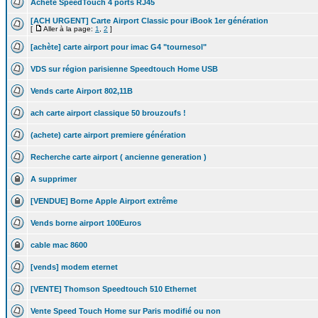
Achete SpeedTouch 4 ports RJ45
[ACH URGENT] Carte Airport Classic pour iBook 1er génération
[
Aller à la page:
1
,
2
]
[achète] carte airport pour imac G4 "tournesol"
VDS sur région parisienne Speedtouch Home USB
Vends carte Airport 802,11B
ach carte airport classique 50 brouzoufs !
(achete) carte airport premiere génération
Recherche carte airport ( ancienne generation )
A supprimer
[VENDUE] Borne Apple Airport extrême
Vends borne airport 100Euros
cable mac 8600
[vends] modem eternet
[VENTE] Thomson Speedtouch 510 Ethernet
Vente Speed Touch Home sur Paris modifié ou non