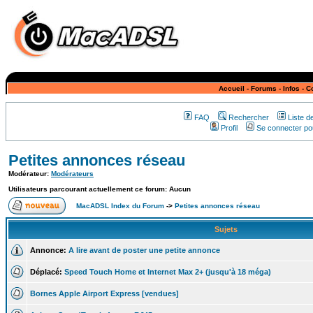
Accueil
-
Forums
-
Infos
-
C
FAQ
Rechercher
Liste 
Profil
Se connecter pou
Petites annonces réseau
Modérateur:
Modérateurs
Utilisateurs parcourant actuellement ce forum: Aucun
MacADSL Index du Forum
->
Petites annonces réseau
Sujets
Annonce:
A lire avant de poster une petite annonce
Déplacé:
Speed Touch Home et Internet Max 2+ (jusqu'à 18 méga)
Bornes Apple Airport Express [vendues]