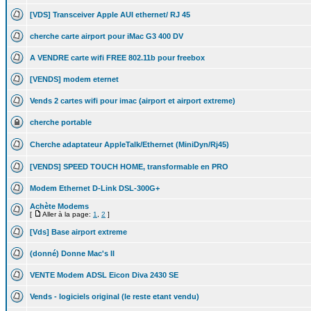
[VDS] Transceiver Apple AUI ethernet/ RJ 45
cherche carte airport pour iMac G3 400 DV
A VENDRE carte wifi FREE 802.11b pour freebox
[VENDS] modem eternet
Vends 2 cartes wifi pour imac (airport et airport extreme)
cherche portable
Cherche adaptateur AppleTalk/Ethernet (MiniDyn/Rj45)
[VENDS] SPEED TOUCH HOME, transformable en PRO
Modem Ethernet D-Link DSL-300G+
Achète Modems
[
Aller à la page:
1
,
2
]
[Vds] Base airport extreme
(donné) Donne Mac's II
VENTE Modem ADSL Eicon Diva 2430 SE
Vends - logiciels original (le reste etant vendu)