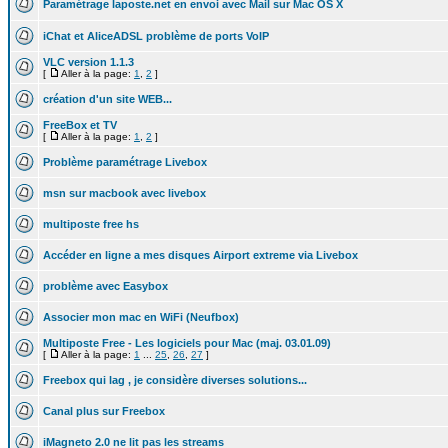
Paramétrage laposte.net en envoi avec Mail sur Mac OS X
iChat et AliceADSL problème de ports VoIP
VLC version 1.1.3
[
Aller à la page:
1
,
2
]
création d'un site WEB...
FreeBox et TV
[
Aller à la page:
1
,
2
]
Problème paramétrage Livebox
msn sur macbook avec livebox
multiposte free hs
Accéder en ligne a mes disques Airport extreme via Livebox
problème avec Easybox
Associer mon mac en WiFi (Neufbox)
Multiposte Free - Les logiciels pour Mac (maj. 03.01.09)
[
Aller à la page:
1
...
25
,
26
,
27
]
Freebox qui lag , je considère diverses solutions...
Canal plus sur Freebox
iMagneto 2.0 ne lit pas les streams