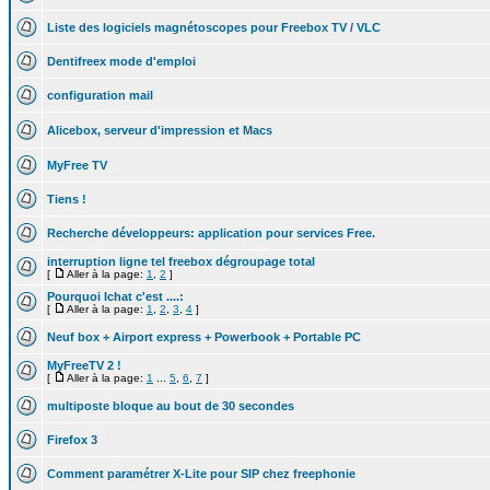
Liste des logiciels magnétoscopes pour Freebox TV / VLC
Dentifreex mode d'emploi
configuration mail
Alicebox, serveur d'impression et Macs
MyFree TV
Tiens !
Recherche développeurs: application pour services Free.
interruption ligne tel freebox dégroupage total
[
Aller à la page:
1
,
2
]
Pourquoi Ichat c'est ....:
[
Aller à la page:
1
,
2
,
3
,
4
]
Neuf box + Airport express + Powerbook + Portable PC
MyFreeTV 2 !
[
Aller à la page:
1
...
5
,
6
,
7
]
multiposte bloque au bout de 30 secondes
Firefox 3
Comment paramétrer X-Lite pour SIP chez freephonie