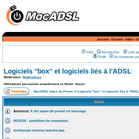
Accueil
-
Forums
-
Infos
-
C
FAQ
Rechercher
Liste 
Profil
Se connecter pou
Logiciels "box" et logiciels liés à l'ADSL
Modérateur:
Modérateurs
Utilisateurs parcourant actuellement ce forum: Aucun
MacADSL Index du Forum
->
Logiciels "box" et logiciels liés à l'ADSL
Sujets
Annonce:
A lire avant de poster un message
NOXON - problème de connexion
multiposte macosx marche pas