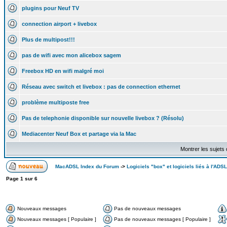
plugins pour Neuf TV
connection airport + livebox
Plus de multipost!!!
pas de wifi avec mon alicebox sagem
Freebox HD en wifi malgré moi
Réseau avec switch et livebox : pas de connection ethernet
problème multiposte free
Pas de telephonie disponible sur nouvelle livebox ? (Résolu)
Mediacenter Neuf Box et partage via la Mac
Montrer les sujets
MacADSL Index du Forum
->
Logiciels "box" et logiciels liés à l'ADSL
Page
1
sur
6
Nouveaux messages
Pas de nouveaux messages
Nouveaux messages [ Populaire ]
Pas de nouveaux messages [ Populaire ]