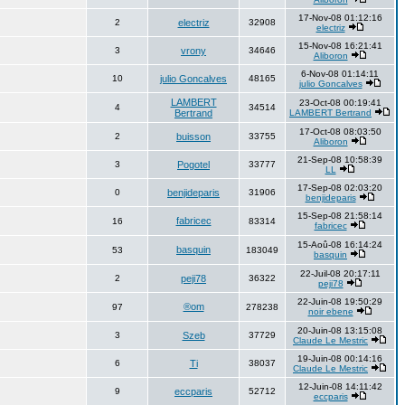
17-Nov-08 01:12:16
2
electriz
32908
electriz
15-Nov-08 16:21:41
3
vrony
34646
Aliboron
6-Nov-08 01:14:11
10
julio Goncalves
48165
julio Goncalves
LAMBERT
23-Oct-08 00:19:41
4
34514
Bertrand
LAMBERT Bertrand
17-Oct-08 08:03:50
2
buisson
33755
Aliboron
21-Sep-08 10:58:39
3
Pogotel
33777
LL
17-Sep-08 02:03:20
0
benjideparis
31906
benjideparis
15-Sep-08 21:58:14
fabricec
16
83314
fabricec
15-Aoû-08 16:14:24
basquin
53
183049
basquin
22-Juil-08 20:17:11
2
peji78
36322
peji78
22-Juin-08 19:50:29
®om
97
278238
noir ebene
20-Juin-08 13:15:08
3
Szeb
37729
Claude Le Mestric
19-Juin-08 00:14:16
6
Ti
38037
Claude Le Mestric
12-Juin-08 14:11:42
9
eccparis
52712
eccparis