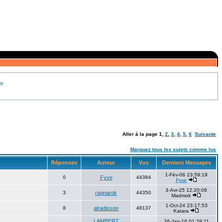
er
Aller à la page
1
,
2
,
3
,
4
,
5
,
6
Suivante
Marquez tous les sujets comme lus
Réponses
Auteur
Vus
Derniers Messages
1-Fév-06 23:59:19
0
Fyve
44384
Fyve
3-Avr-25 12:20:08
3
ragnarok
44350
Madmok
1-Oct-24 23:17:53
8
alradisson
48137
Katara
LAMBERT
26-Jan-16 01:29:11