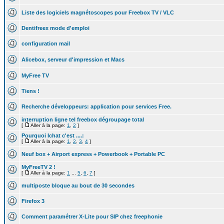
Liste des logiciels magnétoscopes pour Freebox TV / VLC
Dentifreex mode d'emploi
configuration mail
Alicebox, serveur d'impression et Macs
MyFree TV
Tiens !
Recherche développeurs: application pour services Free.
interruption ligne tel freebox dégroupage total
[
Aller à la page:
1
,
2
]
Pourquoi Ichat c'est ....:
[
Aller à la page:
1
,
2
,
3
,
4
]
Neuf box + Airport express + Powerbook + Portable PC
MyFreeTV 2 !
[
Aller à la page:
1
...
5
,
6
,
7
]
multiposte bloque au bout de 30 secondes
Firefox 3
Comment paramétrer X-Lite pour SIP chez freephonie