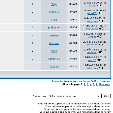
17-Mai-08 00:06:45
5
elago
38479
elago
18-Avr-08 18:53:47
2
pilou974
34619
pilou974
6-Avr-08 19:45:21
10
krick
47954
jathenais
15-Mar-08 21:16:16
1
philipenry
31856
fredtravers
4-Mar-08 19:19:32
4
voltaire
36698
voltaire
29-Fév-08 23:10:29
6
daedale
41748
jathenais
26-Fév-08 12:08:18
2
bill01
34120
Anthony
22-Fév-08 23:52:28
2
adrien_62
34556
nico13
17-Fév-08 16:44:38
2
Tykkho
41408
jathenais
Toutes les heures sont au format GMT + 2 Heures
Aller à la page
1
,
2
,
3
,
4
,
5
,
6
Suivante
Sauter vers:
Vous
ne pouvez pas
poster de nouveaux sujets dans ce forum
Vous
ne pouvez pas
répondre aux sujets dans ce forum
Vous
ne pouvez pas
éditer vos messages dans ce forum
Vous
ne pouvez pas
supprimer vos messages dans ce forum