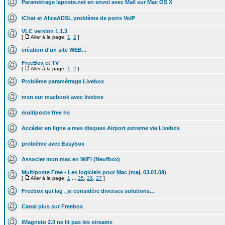
Paramétrage laposte.net en envoi avec Mail sur Mac OS X
iChat et AliceADSL problème de ports VoIP
VLC version 1.1.3
[
Aller à la page:
1
,
2
]
création d'un site WEB...
FreeBox et TV
[
Aller à la page:
1
,
2
]
Problème paramétrage Livebox
msn sur macbook avec livebox
multiposte free hs
Accéder en ligne a mes disques Airport extreme via Livebox
problème avec Easybox
Associer mon mac en WiFi (Neufbox)
Multiposte Free - Les logiciels pour Mac (maj. 03.01.09)
[
Aller à la page:
1
...
25
,
26
,
27
]
Freebox qui lag , je considère diverses solutions...
Canal plus sur Freebox
iMagneto 2.0 ne lit pas les streams