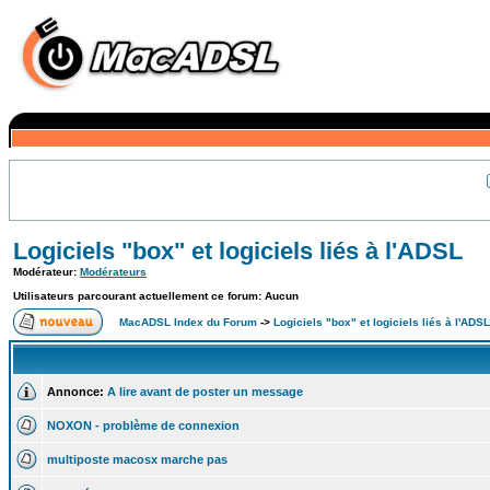
Logiciels "box" et logiciels liés à l'ADSL
Modérateur:
Modérateurs
Utilisateurs parcourant actuellement ce forum: Aucun
MacADSL Index du Forum
->
Logiciels "box" et logiciels liés à l'ADSL
Annonce:
A lire avant de poster un message
NOXON - problème de connexion
multiposte macosx marche pas