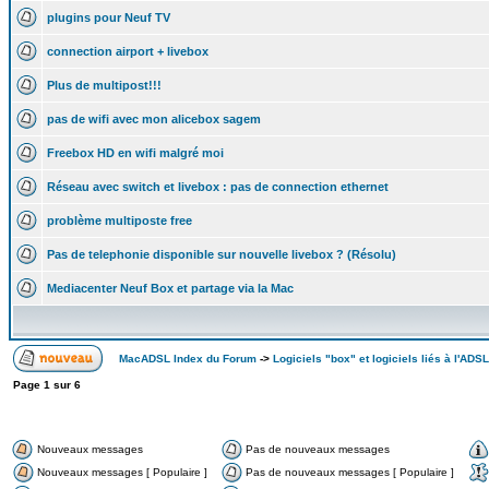
plugins pour Neuf TV
connection airport + livebox
Plus de multipost!!!
pas de wifi avec mon alicebox sagem
Freebox HD en wifi malgré moi
Réseau avec switch et livebox : pas de connection ethernet
problème multiposte free
Pas de telephonie disponible sur nouvelle livebox ? (Résolu)
Mediacenter Neuf Box et partage via la Mac
MacADSL Index du Forum
->
Logiciels "box" et logiciels liés à l'ADSL
Page
1
sur
6
Nouveaux messages
Pas de nouveaux messages
Nouveaux messages [ Populaire ]
Pas de nouveaux messages [ Populaire ]