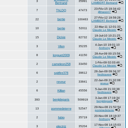
3
35991
Bertrand
LAMBERT Bertrand
23-Fév-15 19:34:42
7
ThLDQ
47473
jillmason7
27-Fév-12 19:59:28
bertie
22
100463
LAMBERT Bertrand
22-Mar-11 12:01:33
10
bertie
52011
Claude Le Mestric
19-Juil-10 10:21:25
Dickie
15
82732
Claude Le Mestric
4-Jan-10 19:01:10
3
Vlion
35235
Anthony
28-Avr-09 00:15:58
8
longuet2009
41150
Claude Le Mestric
1-Fév-09 02:03:46
2
cameleon258
33450
Claude Le Mestric
26-Jan-09 09:34:37
6
spitfire378
39612
fredtravers
22-Jan-09 21:32:08
2
reveur
33841
reveur
5-Jan-09 21:33:38
6
Killian
45556
fredtravers
3-Jan-09 17:19:34
benjideparis
393
509919
benjideparis
29-Nov-08 21:52:54
13
pommedeterre
52547
pommedeterre
20-Nov-08 18:19:37
2
fabio
35719
Anthony
17-Nov-08 14:15:03
3
electriz
35204
Aliboron