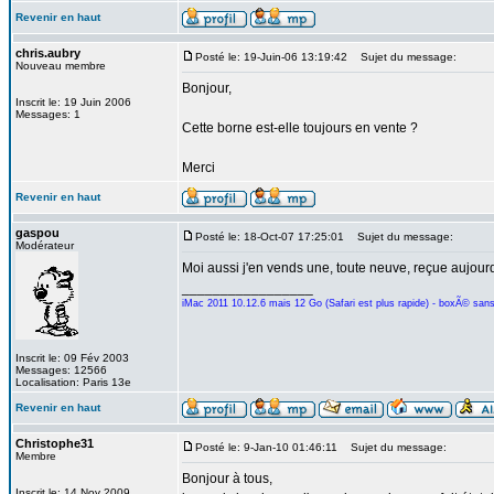
Revenir en haut
chris.aubry
Posté le: 19-Juin-06 13:19:42
Sujet du message:
Nouveau membre
Bonjour,
Inscrit le: 19 Juin 2006
Messages: 1
Cette borne est-elle toujours en vente ?
Merci
Revenir en haut
gaspou
Posté le: 18-Oct-07 17:25:01
Sujet du message:
Modérateur
Moi aussi j'en vends une, toute neuve, reçue aujourd
_________________
iMac 2011 10.12.6 mais 12 Go (Safari est plus rapide) - boxÃ© san
Inscrit le: 09 Fév 2003
Messages: 12566
Localisation: Paris 13e
Revenir en haut
Christophe31
Posté le: 9-Jan-10 01:46:11
Sujet du message:
Membre
Bonjour à tous,
Inscrit le: 14 Nov 2009