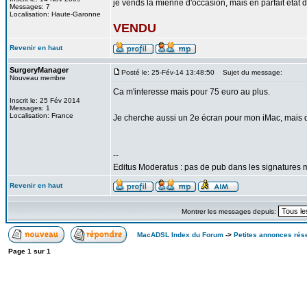
je vends la mienne d'occasion, mais en parfait état
Messages: 7
Localisation: Haute-Garonne
VENDU
Revenir en haut
SurgeryManager
Posté le: 25-Fév-14 13:48:50
Sujet du message:
Nouveau membre
Ca m'interesse mais pour 75 euro au plus.
Inscrit le: 25 Fév 2014
Messages: 1
Localisation: France
Je cherche aussi un 2e écran pour mon iMac, mais dan
--
Editus Moderatus : pas de pub dans les signatures m
Revenir en haut
Montrer les messages depuis:
MacADSL Index du Forum
->
Petites annonces rés
Page
1
sur
1