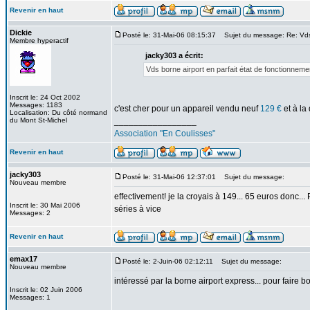
Revenir en haut
Dickie
Posté le: 31-Mai-06 08:15:37
Sujet du message: Re: Vds 
Membre hyperactif
jacky303 a écrit:
Vds borne airport en parfait état de fonctionnem
Inscrit le: 24 Oct 2002
Messages: 1183
c'est cher pour un appareil vendu neuf
129 €
et à la
Localisation: Du côté normand
du Mont St-Michel
_________________
Association "En Coulisses"
Revenir en haut
jacky303
Posté le: 31-Mai-06 12:37:01
Sujet du message:
Nouveau membre
effectivement! je la croyais à 149... 65 euros donc...
Inscrit le: 30 Mai 2006
séries à vice
Messages: 2
Revenir en haut
emax17
Posté le: 2-Juin-06 02:12:11
Sujet du message:
Nouveau membre
intéressé par la borne airport express... pour faire b
Inscrit le: 02 Juin 2006
Messages: 1