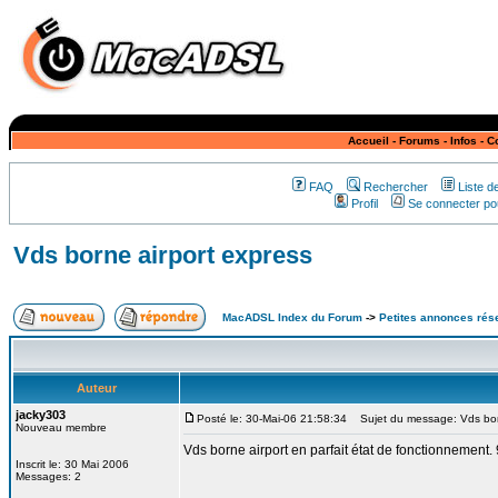
Accueil
-
Forums
-
Infos
-
C
FAQ
Rechercher
Liste 
Profil
Se connecter pou
Vds borne airport express
MacADSL Index du Forum
->
Petites annonces rés
Auteur
jacky303
Posté le: 30-Mai-06 21:58:34
Sujet du message: Vds born
Nouveau membre
Vds borne airport en parfait état de fonctionnement
Inscrit le: 30 Mai 2006
Messages: 2