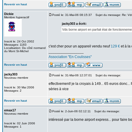
Revenir en haut
Dickie
Posté le: 31-Mai-06 08:15:37
Sujet du message: Re: Vds 
Membre hyperactif
jacky303 a écrit:
Vds borne airport en parfait état de fonctionnem
Inscrit le: 24 Oct 2002
Messages: 1183
c'est cher pour un appareil vendu neuf
129 €
et à la
Localisation: Du côté normand
du Mont St-Michel
_________________
Association "En Coulisses"
Revenir en haut
jacky303
Posté le: 31-Mai-06 12:37:01
Sujet du message:
Nouveau membre
effectivement! je la croyais à 149... 65 euros donc...
Inscrit le: 30 Mai 2006
séries à vice
Messages: 2
Revenir en haut
emax17
Posté le: 2-Juin-06 02:12:11
Sujet du message:
Nouveau membre
intéressé par la borne airport express... pour faire b
Inscrit le: 02 Juin 2006
Messages: 1