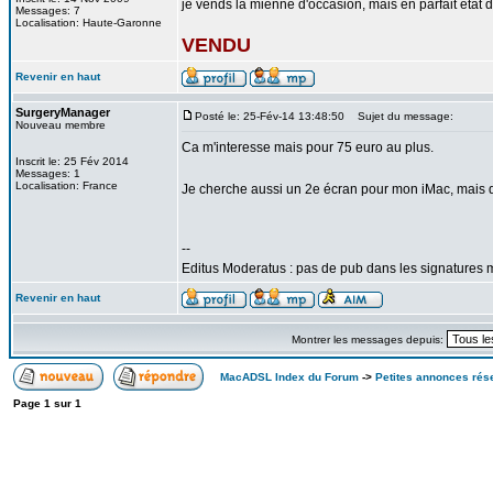
je vends la mienne d'occasion, mais en parfait état
Messages: 7
Localisation: Haute-Garonne
VENDU
Revenir en haut
SurgeryManager
Posté le: 25-Fév-14 13:48:50
Sujet du message:
Nouveau membre
Ca m'interesse mais pour 75 euro au plus.
Inscrit le: 25 Fév 2014
Messages: 1
Localisation: France
Je cherche aussi un 2e écran pour mon iMac, mais dan
--
Editus Moderatus : pas de pub dans les signatures m
Revenir en haut
Montrer les messages depuis:
MacADSL Index du Forum
->
Petites annonces rés
Page
1
sur
1