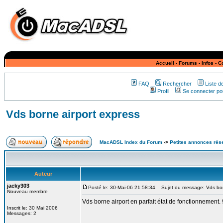
Accueil
-
Forums
-
Infos
-
C
FAQ
Rechercher
Liste 
Profil
Se connecter pou
Vds borne airport express
MacADSL Index du Forum
->
Petites annonces rés
Auteur
jacky303
Posté le: 30-Mai-06 21:58:34
Sujet du message: Vds born
Nouveau membre
Vds borne airport en parfait état de fonctionnement
Inscrit le: 30 Mai 2006
Messages: 2