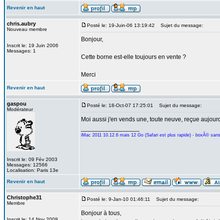
Revenir en haut
chris.aubry
Posté le: 19-Juin-06 13:19:42
Sujet du message:
Nouveau membre
Bonjour,
Inscrit le: 19 Juin 2006
Messages: 1
Cette borne est-elle toujours en vente ?
Merci
Revenir en haut
gaspou
Posté le: 18-Oct-07 17:25:01
Sujet du message:
Modérateur
Moi aussi j'en vends une, toute neuve, reçue aujourd
_________________
iMac 2011 10.12.6 mais 12 Go (Safari est plus rapide) - boxÃ© san
Inscrit le: 09 Fév 2003
Messages: 12566
Localisation: Paris 13e
Revenir en haut
Christophe31
Posté le: 9-Jan-10 01:46:11
Sujet du message:
Membre
Bonjour à tous,
Inscrit le: 14 Nov 2009