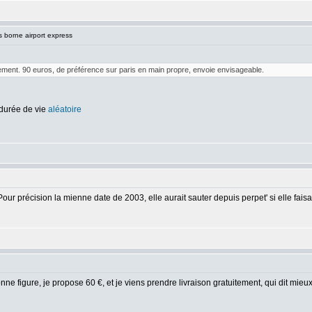
borne airport express
nement. 90 euros, de préférence sur paris en main propre, envoie envisageable.
 durée de vie
aléatoire
 Pour précision la mienne date de 2003, elle aurait sauter depuis perpet' si elle faisa
onne figure, je propose 60 €, et je viens prendre livraison gratuitement, qui dit mieu