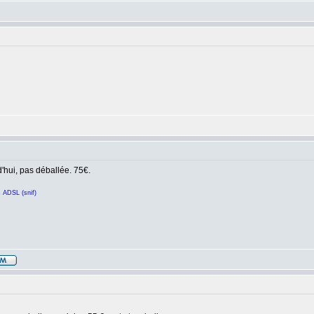
'hui, pas déballée. 75€.
s ADSL (snif)