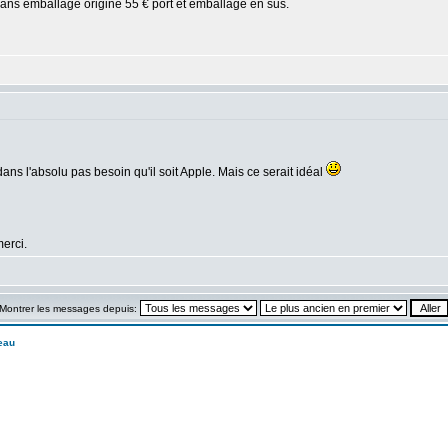
 dans emballage origine 55 € port et emballage en sus.
s l'absolu pas besoin qu'il soit Apple. Mais ce serait idéal
erci.
Montrer les messages depuis:
eau