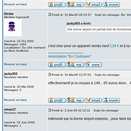
Revenir en haut
Dickie
Posté le: 31-Mai-06 08:15:37
Sujet du message: Re: Vds 
Membre hyperactif
jacky303 a écrit:
Vds borne airport en parfait état de fonction
Inscrit le: 24 Oct 2002
Messages: 1183
c'est cher pour un appareil vendu neuf
129 €
et à la
Localisation: Du côté normand
du Mont St-Michel
_________________
Association "En Coulisses"
Revenir en haut
jacky303
Posté le: 31-Mai-06 12:37:01
Sujet du message:
Nouveau membre
effectivement! je la croyais à 149... 65 euros donc...
Inscrit le: 30 Mai 2006
Messages: 2
Revenir en haut
emax17
Posté le: 2-Juin-06 02:12:11
Sujet du message:
Nouveau membre
intéressé par la borne airport express... pour faire b
Inscrit le: 02 Juin 2006
Messages: 1