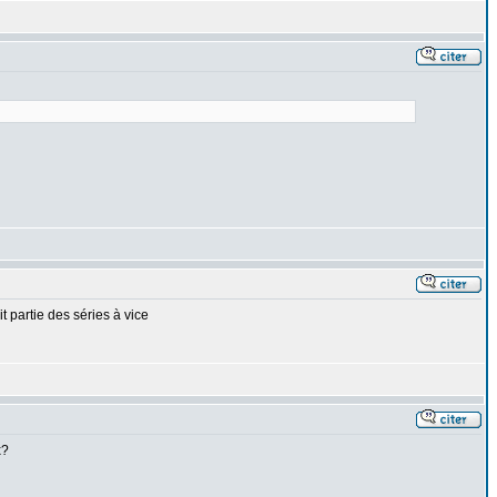
it partie des séries à vice
x?