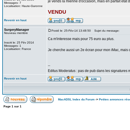
je vends la mienne d'occasion, mais en parfait état
Messages: 7
Localisation: Haute-Garonne
VENDU
Revenir en haut
SurgeryManager
Posté le: 25-Fév-14 13:48:50
Sujet du message:
Nouveau membre
Ca m'interesse mais pour 75 euro au plus.
Inscrit le: 25 Fév 2014
Messages: 1
Localisation: France
Je cherche aussi un 2e écran pour mon iMac, mais dan
--
Editus Moderatus : pas de pub dans les signatures m
Revenir en haut
MacADSL Index du Forum
->
Petites annonces rés
Page
1
sur
1