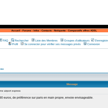
Accueil
-
Forums
-
Infos
-
Contacts
-
Netiquette
-
Comparatifs offres ADSL
FAQ
Rechercher
Liste des Membres
Groupes d'utilisateurs
S'enregistr
Profil
Se connecter pour vérifier ses messages privés
Connexion
eau
Message
e airport express
. 90 euros, de préférence sur paris en main propre, envoie envisageable.