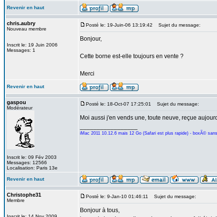
Revenir en haut
chris.aubry
Posté le: 19-Juin-06 13:19:42
Sujet du message:
Nouveau membre
Bonjour,
Inscrit le: 19 Juin 2006
Messages: 1
Cette borne est-elle toujours en vente ?
Merci
Revenir en haut
gaspou
Posté le: 18-Oct-07 17:25:01
Sujet du message:
Modérateur
Moi aussi j'en vends une, toute neuve, reçue aujourd
_________________
iMac 2011 10.12.6 mais 12 Go (Safari est plus rapide) - boxÃ© san
Inscrit le: 09 Fév 2003
Messages: 12566
Localisation: Paris 13e
Revenir en haut
Christophe31
Posté le: 9-Jan-10 01:46:11
Sujet du message:
Membre
Bonjour à tous,
Inscrit le: 14 Nov 2009