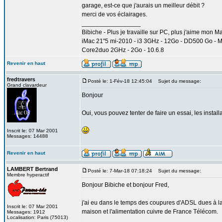
garage, est-ce que j'aurais un meilleur débit ?
merci de vos éclairages.
_________________
Bibiche - Plus je travaille sur PC, plus j'aime mon M
iMac 21"5 mi-2010 - i3 3GHz - 12Go - DD500 Go - 
Core2duo 2GHz - 2Go - 10.6.8
Revenir en haut
fredtravers
Posté le: 1-Fév-18 12:45:04
Sujet du message:
Grand clavardeur
Bonjour
Oui, vous pouvez tenter de faire un essai, les install
Inscrit le: 07 Mar 2001
Messages: 14488
Revenir en haut
LAMBERT Bertrand
Posté le: 7-Mar-18 07:18:24
Sujet du message:
Membre hyperactif
Bonjour Bibiche et bonjour Fred,
j'ai eu dans le temps des coupures d'ADSL dues à la 
Inscrit le: 07 Mar 2001
maison et l'alimentation cuivre de France Télécom.
Messages: 1912
Localisation: Paris (75013)