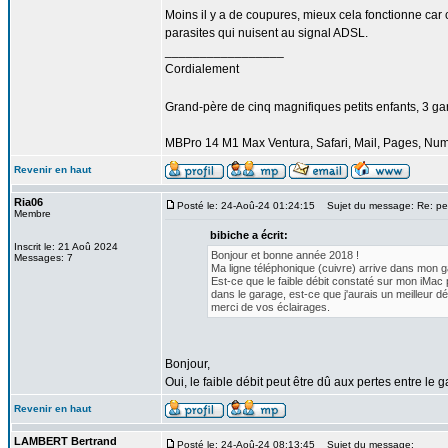
Moins il y a de coupures, mieux cela fonctionne car 
parasites qui nuisent au signal ADSL.
_________________
Cordialement
Grand-père de cinq magnifiques petits enfants, 3 garço
MBPro 14 M1 Max Ventura, Safari, Mail, Pages, Nu
Revenir en haut
Ria06
Posté le: 24-Aoû-24 01:24:15
Sujet du message: Re: per
Membre
bibiche a écrit:
Inscrit le: 21 Aoû 2024
Bonjour et bonne année 2018 !
Messages: 7
Ma ligne téléphonique (cuivre) arrive dans mon ga
Est-ce que le faible débit constaté sur mon iMac 
dans le garage, est-ce que j'aurais un meilleur dé
merci de vos éclairages.
Bonjour,
Oui, le faible débit peut être dû aux pertes entre le
Revenir en haut
LAMBERT Bertrand
Posté le: 24-Aoû-24 08:13:45
Sujet du message: