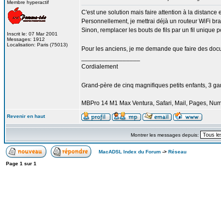
Membre hyperactif
C'est une solution mais faire attention à la distance e
Personnellement, je mettrai déjà un routeur WiFi bra
Sinon, remplacer les bouts de fils par un fil unique 
Inscrit le: 07 Mar 2001
Messages: 1912
Localisation: Paris (75013)
Pour les anciens, je me demande que faire des do
_________________
Cordialement
Grand-père de cinq magnifiques petits enfants, 3 garço
MBPro 14 M1 Max Ventura, Safari, Mail, Pages, Nu
Revenir en haut
Montrer les messages depuis:
MacADSL Index du Forum
->
Réseau
Page
1
sur
1