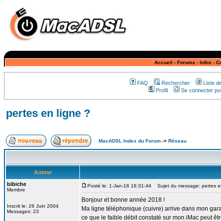
Accueil
-
Forums
-
Infos
-
C
FAQ
Rechercher
Liste 
Profil
Se connecter pou
pertes en ligne ?
MacADSL Index du Forum
->
Réseau
Auteur
bibiche
Posté le: 1-Jan-18 16:31:44
Sujet du message: pertes en
Membre
Bonjour et bonne année 2018 !
Inscrit le: 26 Juin 2004
Ma ligne téléphonique (cuivre) arrive dans mon garag
Messages: 23
ce que le faible débit constaté sur mon iMac peut êt