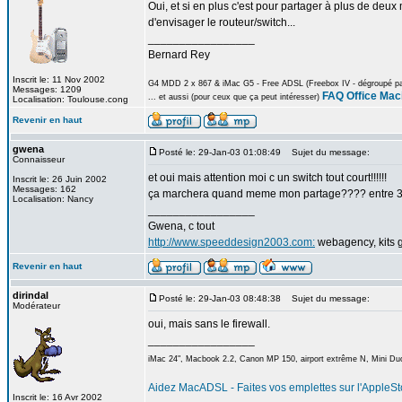
Oui, et si en plus c'est pour partager à plus de deux
d'envisager le routeur/switch...
_________________
Bernard Rey
Inscrit le: 11 Nov 2002
G4 MDD 2 x 867 & iMac G5 - Free ADSL (Freebox IV - dégroupé part
Messages: 1209
FAQ Office Mac
... et aussi (pour ceux que ça peut intéresser)
Localisation: Toulouse.cong
Revenir en haut
gwena
Posté le: 29-Jan-03 01:08:49
Sujet du message:
Connaisseur
et oui mais attention moi c un switch tout court!!!!!!
Inscrit le: 26 Juin 2002
Messages: 162
ça marchera quand meme mon partage???? entre 3
Localisation: Nancy
_________________
Gwena, c tout
http://www.speeddesign2003.com:
webagency, kits g
Revenir en haut
dirindal
Posté le: 29-Jan-03 08:48:38
Sujet du message:
Modérateur
oui, mais sans le firewall.
_________________
iMac 24", Macbook 2.2, Canon MP 150, airport extrême N, Mini Duo
Aidez MacADSL - Faites vos emplettes sur l'AppleSto
Inscrit le: 16 Avr 2002