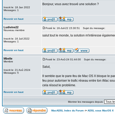
Bonjour, vous avez trouvé une solution ?
Inscrit le: 18 Jan 2022
Messages: 1
Revenir en haut
Ludivine22
Posté le: 16-Juil-22 15:30:51
Sujet du message:
Nouveau membre
salut tout le monde, la solution m'intéresse égaleme
Inscrit le: 16 Juil 2022
Messages: 1
Revenir en haut
Mbelle
Posté le: 23-Aoû-24 01:44:00
Sujet du message:
Membre
Salut,
Inscrit le: 21 Aoû 2024
Messages: 5
Il semble que le pare-feu de Mac OS X bloque le pa
feu pour autoriser le trafic réseau entre ton iMac so
cela résout le problème.
Revenir en haut
Montrer les messages depuis:
MacADSL Index du Forum
->
ADSL sous MacOS X