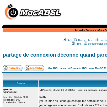
Accueil
-
Forums
-
Infos
-
C
FAQ
Rechercher
Liste 
Profil
Se connecter pou
partage de connexion déconne quand paref
MacADSL Index du Forum
->
ADSL sous MacOS X
Auteur
gwena
Posté le: 28-Jan-03 21:34:44
Sujet du message: partage
Connaisseur
salut
Inscrit le: 26 Juin 2002
Messages: 162
j'ai un imac os9 et un g4 os x qui me sert de serveur
Localisation: Nancy
je partage ma connexion avc l'outil de os x.2.3 et to