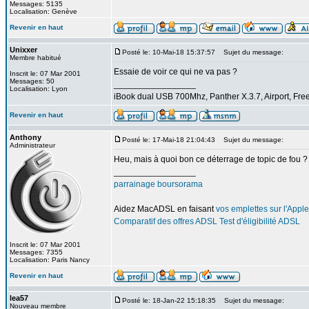
Messages: 5135
Localisation: Genève
Revenir en haut
Unixxer
Posté le: 10-Mai-18 15:37:57
Sujet du message:
Membre habitué
Essaie de voir ce qui ne va pas ?
Inscrit le: 07 Mar 2001
Messages: 50
_________________
Localisation: Lyon
iBook dual USB 700Mhz, Panther X.3.7, Airport, Fre
Revenir en haut
Anthony
Posté le: 17-Mai-18 21:04:43
Sujet du message:
Administrateur
Heu, mais à quoi bon ce déterrage de topic de fou ?
_________________
parrainage boursorama
Aidez MacADSL en faisant
vos emplettes sur l'Apple
Comparatif des offres ADSL
Test d'éligibilité ADSL
Inscrit le: 07 Mar 2001
Messages: 7355
Localisation: Paris Nancy
Revenir en haut
lea57
Posté le: 18-Jan-22 15:18:35
Sujet du message:
Nouveau membre