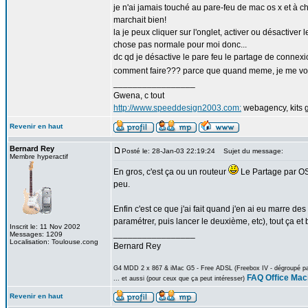
je n'ai jamais touché au pare-feu de mac os x et à ch
marchait bien!
la je peux cliquer sur l'onglet, activer ou désactiver l
chose pas normale pour moi donc...
dc qd je désactive le pare feu le partage de connexi
comment faire??? parce que quand meme, je me vois 
_________________
Gwena, c tout
http://www.speeddesign2003.com:
webagency, kits g
Revenir en haut
Bernard Rey
Posté le: 28-Jan-03 22:19:24
Sujet du message:
Membre hyperactif
En gros, c'est ça ou un routeur
Le Partage par OS X
peu.
Enfin c'est ce que j'ai fait quand j'en ai eu marre 
paramétrer, puis lancer le deuxième, etc), tout ça et
Inscrit le: 11 Nov 2002
_________________
Messages: 1209
Localisation: Toulouse.cong
Bernard Rey
G4 MDD 2 x 867 & iMac G5 - Free ADSL (Freebox IV - dégroupé part
FAQ Office Mac
... et aussi (pour ceux que ça peut intéresser)
Revenir en haut