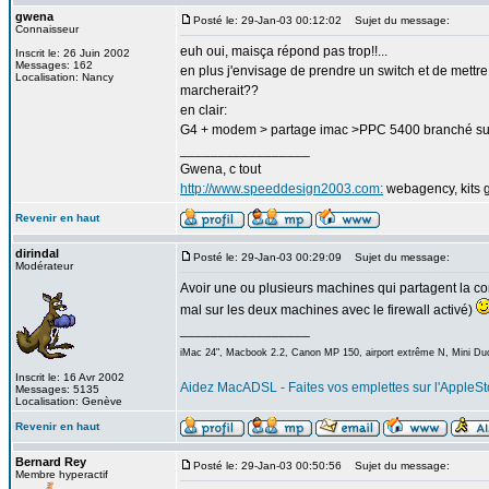
gwena
Posté le: 29-Jan-03 00:12:02
Sujet du message:
Connaisseur
euh oui, maisça répond pas trop!!...
Inscrit le: 26 Juin 2002
Messages: 162
en plus j'envisage de prendre un switch et de mettre ç
Localisation: Nancy
marcherait??
en clair:
G4 + modem > partage imac >PPC 5400 branché sur l
_________________
Gwena, c tout
http://www.speeddesign2003.com:
webagency, kits g
Revenir en haut
dirindal
Posté le: 29-Jan-03 00:29:09
Sujet du message:
Modérateur
Avoir une ou plusieurs machines qui partagent la con
mal sur les deux machines avec le firewall activé)
_________________
iMac 24", Macbook 2.2, Canon MP 150, airport extrême N, Mini Duo
Inscrit le: 16 Avr 2002
Aidez MacADSL - Faites vos emplettes sur l'AppleSto
Messages: 5135
Localisation: Genève
Revenir en haut
Bernard Rey
Posté le: 29-Jan-03 00:50:56
Sujet du message:
Membre hyperactif