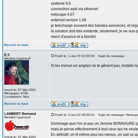
systeme 8,6
connection adsl via ethernet
netscape 4.07
enternet version 1.09
je telecharge souvent des bandes-annonces, et regul
la solution doit etre evidente, seulement, je ne suis
merci d'avance et a bientot.
Revenir en haut
E.T.
Posté le: 1-Jan-70 02:00:00
Sujet du message:
Membre hyperactif
Si les menus en anglais ne te gênent pas, installe 
Inscrit le: 07 Mar 2001
Messages: 4708
Localisation: Nice
Revenir en haut
LAMBERT Bertrand
Posté le: 3-Jan-02 08:00:04
Sujet du message: Netscape
Membre hyperactif
Dommage que l'on ai pas un Jerome BONNAURE (graph
mais je pense effectivement à tout ceux qui ne veulen
En définitif, on lit même plus les menus, on sait ce qu'i
Inscrit le: 07 Mar 2001