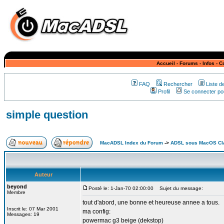
Accueil
-
Forums
-
Infos
-
C
FAQ
Rechercher
Liste 
Profil
Se connecter pou
simple question
MacADSL Index du Forum
->
ADSL sous MacOS Cla
Auteur
beyond
Posté le: 1-Jan-70 02:00:00
Sujet du message:
Membre
tout d'abord, une bonne et heureuse annee a tous.
Inscrit le: 07 Mar 2001
ma config:
Messages: 19
powermac g3 beige (dekstop)