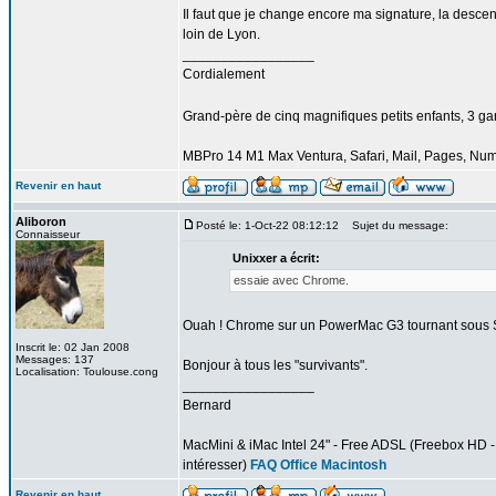
Il faut que je change encore ma signature, la desce
loin de Lyon.
_________________
Cordialement
Grand-père de cinq magnifiques petits enfants, 3 garço
MBPro 14 M1 Max Ventura, Safari, Mail, Pages, Nu
Revenir en haut
Aliboron
Posté le: 1-Oct-22 08:12:12
Sujet du message:
Connaisseur
Unixxer a écrit:
essaie avec Chrome.
Ouah ! Chrome sur un PowerMac G3 tournant sous 
Inscrit le: 02 Jan 2008
Messages: 137
Bonjour à tous les "survivants".
Localisation: Toulouse.cong
_________________
Bernard
MacMini & iMac Intel 24" - Free ADSL (Freebox HD - d
intéresser)
FAQ Office Macintosh
Revenir en haut