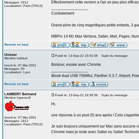
Effectivement cette version a l'air un peu plus efficac
Messages: 1912
Localisation: Paris (75013)
_________________
Cordialement
Grand-père de cinq magnifiques petits enfants, 3 garço
MBPro 14 M1 Max Ventura, Safari, Mail, Pages, Nu
Revenir en haut
Unixxer
Posté le: 13-Sep-22 15:03:36
Sujet du message:
Membre habitué
Bonjour, essaie avec Chrome.
Inscrit le: 07 Mar 2001
Messages: 50
_________________
Localisation: Lyon
iBook dual USB 700Mhz, Panther X.3.7, Airport, Fre
Revenir en haut
LAMBERT Bertrand
Posté le: 13-Sep-22 19:38:58
Sujet du message:
Membre hyperactif
Hi,
une réponse à un post 20 ans après ! Cela s'appelle
Inscrit le: 07 Mar 2001
Messages: 1912
Localisation: Paris (75013)
Je suis toujours uniquement sur Mac sans aucune con
Chrome mais je reste avec Safari ou Safari Technol