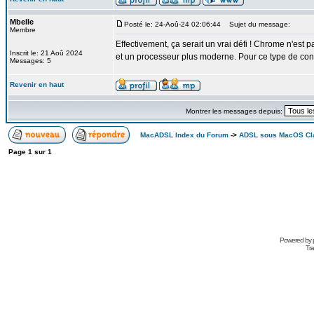
Mbelle
Posté le: 24-Aoû-24 02:06:44
Sujet du message:
Membre
Effectivement, ça serait un vrai défi ! Chrome n'es
Inscrit le: 21 Aoû 2024
et un processeur plus moderne. Pour ce type de con
Messages: 5
Revenir en haut
Montrer les messages depuis:
MacADSL Index du Forum
->
ADSL sous MacOS Cla
Page
1
sur
1
Powered by
Tra