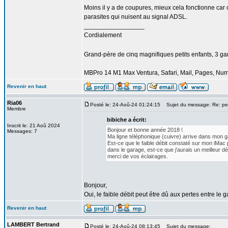
Moins il y a de coupures, mieux cela fonctionne car 
parasites qui nuisent au signal ADSL.
_________________
Cordialement
Grand-père de cinq magnifiques petits enfants, 3 garço
MBPro 14 M1 Max Ventura, Safari, Mail, Pages, Nu
Revenir en haut
Ria06
Posté le: 24-Aoû-24 01:24:15
Sujet du message: Re: per
Membre
bibiche a écrit:
Inscrit le: 21 Aoû 2024
Bonjour et bonne année 2018 !
Messages: 7
Ma ligne téléphonique (cuivre) arrive dans mon ga
Est-ce que le faible débit constaté sur mon iMac 
dans le garage, est-ce que j'aurais un meilleur dé
merci de vos éclairages.
Bonjour,
Oui, le faible débit peut être dû aux pertes entre le
Revenir en haut
LAMBERT Bertrand
Posté le: 24-Aoû-24 08:13:45
Sujet du message: