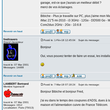
garage, est-ce que j'aurais un meilleur débit ?
merci de vos éclairages.
_________________
Bibiche - Plus je travaille sur PC, plus j'aime mon M
iMac 21"5 mi-2010 - i3 3GHz - 12Go - DD500 Go - 
Core2duo 2GHz - 2Go - 10.6.8
Revenir en haut
fredtravers
Posté le: 1-Fév-18 12:45:04
Sujet du message:
Grand clavardeur
Bonjour
Oui, vous pouvez tenter de faire un essai, les install
Inscrit le: 07 Mar 2001
Messages: 14488
Revenir en haut
LAMBERT Bertrand
Posté le: 7-Mar-18 07:18:24
Sujet du message:
Membre hyperactif
Bonjour Bibiche et bonjour Fred,
j'ai eu dans le temps des coupures d'ADSL dues à la 
Inscrit le: 07 Mar 2001
maison et l'alimentation cuivre de France Télécom.
Messages: 1912
Localisation: Paris (75013)