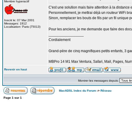
Membre hyperactif
C'est une solution mais faire attention à la distance e
Personnellement, je mettrai déjà un routeur WiFi bra
Sinon, remplacer les bouts de fils par un fil unique 
Inscrit le: 07 Mar 2001
Messages: 1912
Localisation: Paris (75013)
Pour les anciens, je me demande que faire des do
_________________
Cordialement
Grand-père de cinq magnifiques petits enfants, 3 garço
MBPro 14 M1 Max Ventura, Safari, Mail, Pages, Nu
Revenir en haut
Montrer les messages depuis:
MacADSL Index du Forum
->
Réseau
Page
1
sur
1