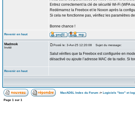
Entrez correctement la clé de sécurité Wi-Fi (WPA o
Redémarrez la Freebox et le Noxon après la configu
Si cela ne fonctionne pas, vérifiez les paramètres d
Bonne chance !
Revenir en haut
Madmok
Posté le: 3-Avr-25 12:20:08
Sujet du message:
Invité
Salut vérifies que ta Freebox est configurée en mod
désactivé ou ajoute l’adresse MAC de ta radio. Si ton
Revenir en haut
MacADSL Index du Forum
->
Logiciels "box" et log
Page
1
sur
1