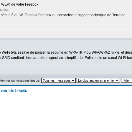
u WEP) de votre Freebox.
ration.
e sécurité du Wi-Fi sur la Freebox ou contactez le support technique de Terratec.
e Wi-Fi b/g, essaye de passer la sécurité en WPA-TKIP ou WPA/WPA2 mixte, et désac
 SSID contient des caractères spéciaux, simplifie-le. Enfin, teste un canal Wi-Fi bas
Montrer les messages depuis:
iciels liés à l'ADSL