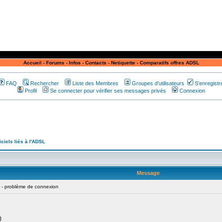
Accueil
-
Forums
-
Infos
-
Contacts
-
Netiquette
-
Comparatifs offres ADSL
FAQ
Rechercher
Liste des Membres
Groupes d'utilisateurs
S'enregistr
Profil
Se connecter pour vérifier ses messages privés
Connexion
iciels liés à l'ADSL
Message
 problème de connexion
)