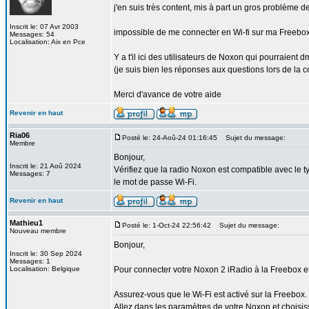
j'en suis très content, mis à part un gros problème d
Inscrit le: 07 Avr 2003
impossible de me connecter en Wi-fi sur ma Freebo
Messages: 54
Localisation: Aix en Pce
Y a t'il ici des utilisateurs de Noxon qui pourraient 
(je suis bien les réponses aux questions lors de la c
Merci d'avance de votre aide
Revenir en haut
Ria06
Posté le: 24-Aoû-24 01:16:45
Sujet du message:
Membre
Bonjour,
Inscrit le: 21 Aoû 2024
Vérifiez que la radio Noxon est compatible avec le 
Messages: 7
le mot de passe Wi-Fi.
Revenir en haut
Mathieu1
Posté le: 1-Oct-24 22:56:42
Sujet du message:
Nouveau membre
Bonjour,
Inscrit le: 30 Sep 2024
Messages: 1
Localisation: Belgique
Pour connecter votre Noxon 2 iRadio à la Freebox en
Assurez-vous que le Wi-Fi est activé sur la Freebox.
Allez dans les paramètres de votre Noxon et choisis