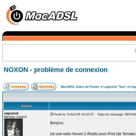
NOXON - problème de connexion
MacADSL Index du Forum
->
Logiciels "box" et log
Auteur
ragnarok
Posté le: 5-Aoû-09 14:22:37
Sujet du message: NOXON -
Membre habitué
Bonjour,
j'ai une radio Noxon 2 iRadio pour iPod (de Terratec