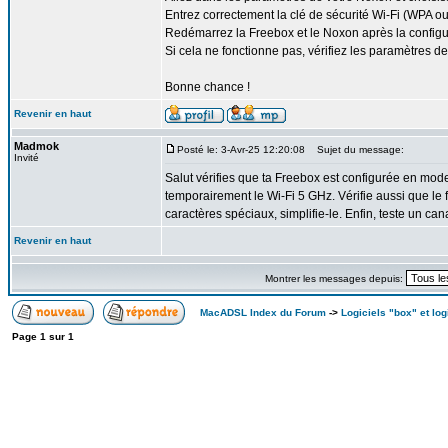
Entrez correctement la clé de sécurité Wi-Fi (WPA o
Redémarrez la Freebox et le Noxon après la configu
Si cela ne fonctionne pas, vérifiez les paramètres d
Bonne chance !
Revenir en haut
Madmok
Posté le: 3-Avr-25 12:20:08
Sujet du message:
Invité
Salut vérifies que ta Freebox est configurée en mo
temporairement le Wi-Fi 5 GHz. Vérifie aussi que le 
caractères spéciaux, simplifie-le. Enfin, teste un can
Revenir en haut
Montrer les messages depuis:
MacADSL Index du Forum
->
Logiciels "box" et log
Page
1
sur
1