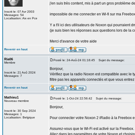
j'en suis très content, mis à part un gros problème d
Inscrit le: 07 Avr 2003
impossible de me connecter en Wi-fi sur ma Freebo
Messages: 54
Localisation: Aix en Pce
Y a t'il ici des utilisateurs de Noxon qui pourraient 
(je suis bien les réponses aux questions lors de la c
Merci d'avance de votre aide
Revenir en haut
Ria06
Posté le: 24-Aoû-24 01:16:45
Sujet du message:
Membre
Bonjour,
Inscrit le: 21 Aoû 2024
Vérifiez que la radio Noxon est compatible avec le
Messages: 7
filtre pas les appareils connectés et que vous entre
Revenir en haut
Mathieu1
Posté le: 1-Oct-24 22:56:42
Sujet du message:
Nouveau membre
Bonjour,
Inscrit le: 30 Sep 2024
Messages: 1
Localisation: Belgique
Pour connecter votre Noxon 2 iRadio à la Freebox en
Assurez-vous que le Wi-Fi est activé sur la Freebox.
Allez dans les paramètres de votre Noxon et choisis