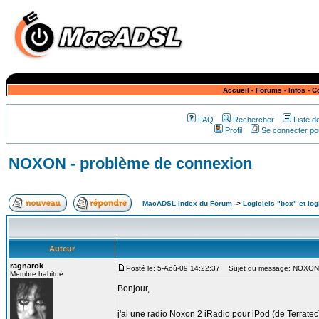
Accueil
-
Forums
-
Infos
-
C
FAQ
Rechercher
Liste 
Profil
Se connecter pou
NOXON - problème de connexion
MacADSL Index du Forum
->
Logiciels "box" et log
Auteur
ragnarok
Posté le: 5-Aoû-09 14:22:37
Sujet du message: NOXON -
Membre habitué
Bonjour,
j'ai une radio Noxon 2 iRadio pour iPod (de Terratec