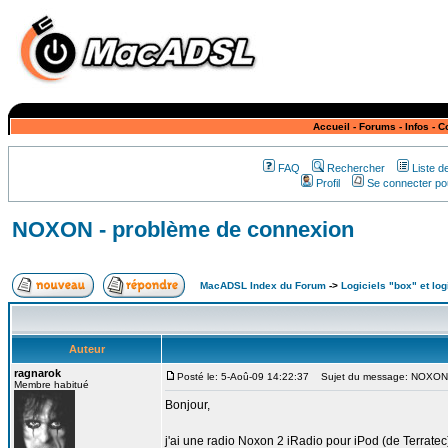
Accueil
-
Forums
-
Infos
-
C
FAQ
Rechercher
Liste 
Profil
Se connecter pou
NOXON - problème de connexion
MacADSL Index du Forum
->
Logiciels "box" et log
Auteur
ragnarok
Posté le: 5-Aoû-09 14:22:37
Sujet du message: NOXON -
Membre habitué
Bonjour,
j'ai une radio Noxon 2 iRadio pour iPod (de Terratec