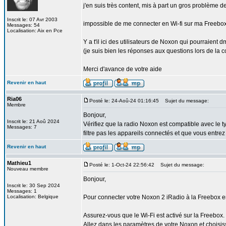
j'en suis très content, mis à part un gros problème d
Inscrit le: 07 Avr 2003
impossible de me connecter en Wi-fi sur ma Freebo
Messages: 54
Localisation: Aix en Pce
Y a t'il ici des utilisateurs de Noxon qui pourraient 
(je suis bien les réponses aux questions lors de la c
Merci d'avance de votre aide
Revenir en haut
Ria06
Posté le: 24-Aoû-24 01:16:45
Sujet du message:
Membre
Bonjour,
Inscrit le: 21 Aoû 2024
Vérifiez que la radio Noxon est compatible avec le
Messages: 7
filtre pas les appareils connectés et que vous entre
Revenir en haut
Mathieu1
Posté le: 1-Oct-24 22:56:42
Sujet du message:
Nouveau membre
Bonjour,
Inscrit le: 30 Sep 2024
Messages: 1
Localisation: Belgique
Pour connecter votre Noxon 2 iRadio à la Freebox en
Assurez-vous que le Wi-Fi est activé sur la Freebox.
Allez dans les paramètres de votre Noxon et choisis