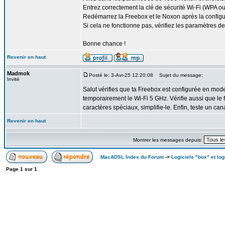
Entrez correctement la clé de sécurité Wi-Fi (WPA o
Redémarrez la Freebox et le Noxon après la configu
Si cela ne fonctionne pas, vérifiez les paramètres d
Bonne chance !
Revenir en haut
Madmok
Posté le: 3-Avr-25 12:20:08
Sujet du message:
Invité
Salut vérifies que ta Freebox est configurée en mo
temporairement le Wi-Fi 5 GHz. Vérifie aussi que le 
caractères spéciaux, simplifie-le. Enfin, teste un can
Revenir en haut
Montrer les messages depuis:
MacADSL Index du Forum
->
Logiciels "box" et log
Page
1
sur
1