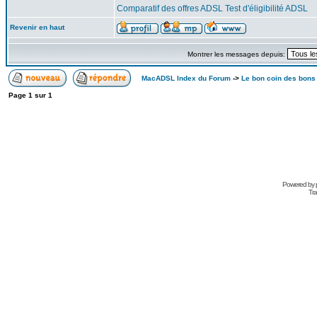
Comparatif des offres ADSL
Test d'éligibilité ADSL
Revenir en haut
Montrer les messages depuis:
MacADSL Index du Forum
->
Le bon coin des bons
Page
1
sur
1
Powered by
Tra