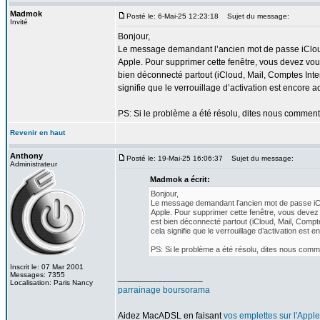
Madmok
Posté le: 6-Mai-25 12:23:18
Sujet du message:
Invité
Bonjour,
Le message demandant l’ancien mot de passe iClo
Apple. Pour supprimer cette fenêtre, vous devez vou
bien déconnecté partout (iCloud, Mail, Comptes Inter
signifie que le verrouillage d’activation est encore a
PS: Si le problème a été résolu, dites nous comment 
Revenir en haut
Anthony
Posté le: 19-Mai-25 16:06:37
Sujet du message:
Administrateur
Madmok a écrit:
Bonjour,
Le message demandant l’ancien mot de passe iCl
Apple. Pour supprimer cette fenêtre, vous devez
est bien déconnecté partout (iCloud, Mail, Compte
cela signifie que le verrouillage d’activation est 
PS: Si le problème a été résolu, dites nous comm
Inscrit le: 07 Mar 2001
Messages: 7355
_________________
Localisation: Paris Nancy
parrainage boursorama
Aidez MacADSL en faisant
vos emplettes sur l'Apple