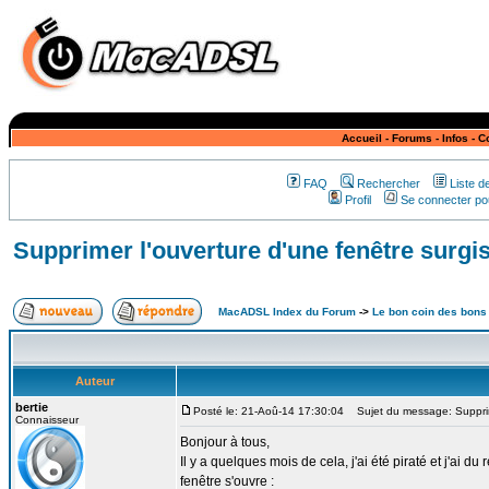
Accueil
-
Forums
-
Infos
-
C
FAQ
Rechercher
Liste 
Profil
Se connecter pou
Supprimer l'ouverture d'une fenêtre surg
MacADSL Index du Forum
->
Le bon coin des bons
Auteur
bertie
Posté le: 21-Aoû-14 17:30:04
Sujet du message: Supprime
Connaisseur
Bonjour à tous,
Il y a quelques mois de cela, j'ai été piraté et j'ai
fenêtre s'ouvre :