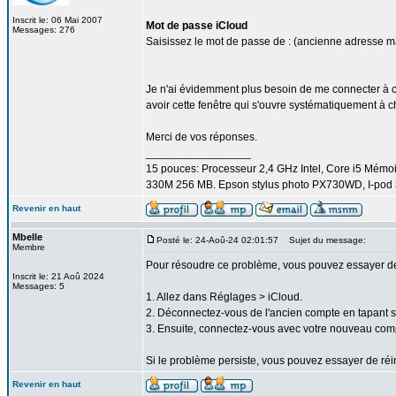
Inscrit le: 06 Mai 2007
Mot de passe iCloud
Messages: 276
Saisissez le mot de passe de : (ancienne adresse ma
Je n'ai évidemment plus besoin de me connecter à ce 
avoir cette fenêtre qui s'ouvre systématiquement à
Merci de vos réponses.
_________________
15 pouces: Processeur 2,4 GHz Intel, Core i5 Mém
330M 256 MB. Epson stylus photo PX730WD, I-pod 3
Revenir en haut
Mbelle
Posté le: 24-Aoû-24 02:01:57
Sujet du message:
Membre
Pour résoudre ce problème, vous pouvez essayer de 
Inscrit le: 21 Aoû 2024
Messages: 5
1. Allez dans Réglages > iCloud.
2. Déconnectez-vous de l'ancien compte en tapant 
3. Ensuite, connectez-vous avec votre nouveau com
Si le problème persiste, vous pouvez essayer de réin
Revenir en haut