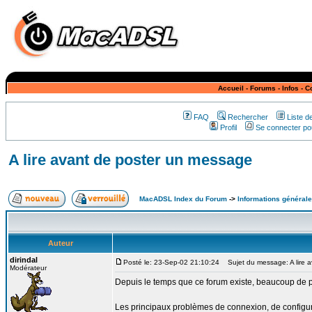
Accueil
-
Forums
-
Infos
-
C
FAQ
Rechercher
Liste 
Profil
Se connecter pou
A lire avant de poster un message
MacADSL Index du Forum
->
Informations générale
Auteur
dirindal
Posté le: 23-Sep-02 21:10:24
Sujet du message: A lire 
Modérateur
Depuis le temps que ce forum existe, beaucoup de pr
Les principaux problèmes de connexion, de configur