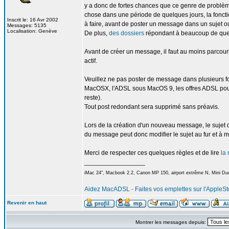
y a donc de fortes chances que ce genre de problème 
chose dans une période de quelques jours, la foncti
Inscrit le: 16 Avr 2002
à faire, avant de poster un message dans un sujet ou
Messages: 5135
Localisation: Genève
De plus,
des dossiers
répondant à beaucoup de ques
Avant de créer un message, il faut au moins parcour
actif.
Veuillez ne pas poster de message dans plusieurs f
MacOSX, l'ADSL sous MacOS 9, les offres ADSL pour
reste).
Tout post redondant sera supprimé sans préavis.
Lors de la création d'un nouveau message, le sujet d
du message peut donc modifier le sujet au fur et à 
Merci de respecter ces quelques règles et de lire
la 
_________________
iMac 24", Macbook 2.2, Canon MP 150, airport extrême N, Mini Duo
Aidez MacADSL - Faites vos emplettes sur l'AppleSto
Revenir en haut
Montrer les messages depuis: