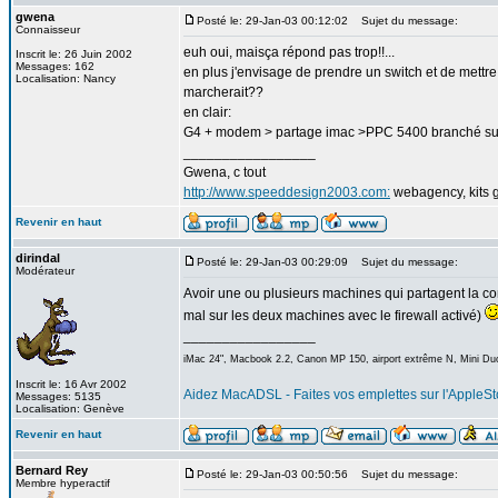
gwena
Posté le: 29-Jan-03 00:12:02
Sujet du message:
Connaisseur
euh oui, maisça répond pas trop!!...
Inscrit le: 26 Juin 2002
Messages: 162
en plus j'envisage de prendre un switch et de mettre ç
Localisation: Nancy
marcherait??
en clair:
G4 + modem > partage imac >PPC 5400 branché sur l
_________________
Gwena, c tout
http://www.speeddesign2003.com:
webagency, kits g
Revenir en haut
dirindal
Posté le: 29-Jan-03 00:29:09
Sujet du message:
Modérateur
Avoir une ou plusieurs machines qui partagent la con
mal sur les deux machines avec le firewall activé)
_________________
iMac 24", Macbook 2.2, Canon MP 150, airport extrême N, Mini Duo
Inscrit le: 16 Avr 2002
Aidez MacADSL - Faites vos emplettes sur l'AppleSto
Messages: 5135
Localisation: Genève
Revenir en haut
Bernard Rey
Posté le: 29-Jan-03 00:50:56
Sujet du message:
Membre hyperactif