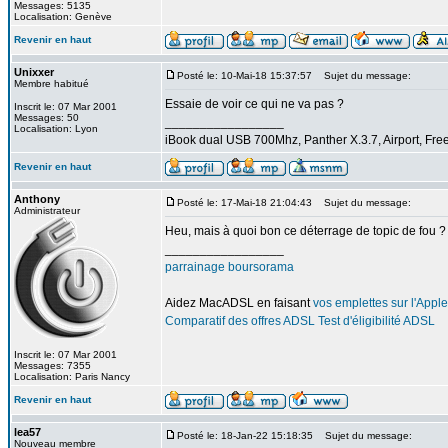
Messages: 5135
Localisation: Genève
Revenir en haut
Unixxer
Posté le: 10-Mai-18 15:37:57
Sujet du message:
Membre habitué
Essaie de voir ce qui ne va pas ?
Inscrit le: 07 Mar 2001
Messages: 50
_________________
Localisation: Lyon
iBook dual USB 700Mhz, Panther X.3.7, Airport, Fre
Revenir en haut
Anthony
Posté le: 17-Mai-18 21:04:43
Sujet du message:
Administrateur
Heu, mais à quoi bon ce déterrage de topic de fou ?
_________________
parrainage boursorama
Aidez MacADSL en faisant
vos emplettes sur l'Apple
Comparatif des offres ADSL
Test d'éligibilité ADSL
Inscrit le: 07 Mar 2001
Messages: 7355
Localisation: Paris Nancy
Revenir en haut
lea57
Posté le: 18-Jan-22 15:18:35
Sujet du message:
Nouveau membre