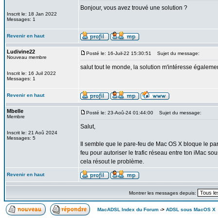
Bonjour, vous avez trouvé une solution ?
Inscrit le: 18 Jan 2022
Messages: 1
Revenir en haut
Ludivine22
Posté le: 16-Juil-22 15:30:51
Sujet du message:
Nouveau membre
salut tout le monde, la solution m'intéresse égaleme
Inscrit le: 16 Juil 2022
Messages: 1
Revenir en haut
Mbelle
Posté le: 23-Aoû-24 01:44:00
Sujet du message:
Membre
Salut,
Inscrit le: 21 Aoû 2024
Messages: 5
Il semble que le pare-feu de Mac OS X bloque le pa
feu pour autoriser le trafic réseau entre ton iMac so
cela résout le problème.
Revenir en haut
Montrer les messages depuis:
MacADSL Index du Forum
->
ADSL sous MacOS X