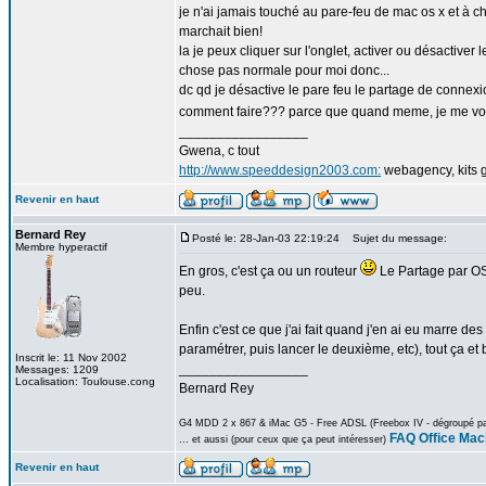
je n'ai jamais touché au pare-feu de mac os x et à ch
marchait bien!
la je peux cliquer sur l'onglet, activer ou désactiver l
chose pas normale pour moi donc...
dc qd je désactive le pare feu le partage de connexi
comment faire??? parce que quand meme, je me vois 
_________________
Gwena, c tout
http://www.speeddesign2003.com:
webagency, kits g
Revenir en haut
Bernard Rey
Posté le: 28-Jan-03 22:19:24
Sujet du message:
Membre hyperactif
En gros, c'est ça ou un routeur
Le Partage par OS X
peu.
Enfin c'est ce que j'ai fait quand j'en ai eu marre 
paramétrer, puis lancer le deuxième, etc), tout ça et
Inscrit le: 11 Nov 2002
_________________
Messages: 1209
Localisation: Toulouse.cong
Bernard Rey
G4 MDD 2 x 867 & iMac G5 - Free ADSL (Freebox IV - dégroupé part
FAQ Office Mac
... et aussi (pour ceux que ça peut intéresser)
Revenir en haut