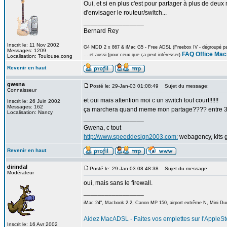
Oui, et si en plus c'est pour partager à plus de deux
d'envisager le routeur/switch...
_________________
Bernard Rey
Inscrit le: 11 Nov 2002
G4 MDD 2 x 867 & iMac G5 - Free ADSL (Freebox IV - dégroupé part
Messages: 1209
FAQ Office Mac
... et aussi (pour ceux que ça peut intéresser)
Localisation: Toulouse.cong
Revenir en haut
gwena
Posté le: 29-Jan-03 01:08:49
Sujet du message:
Connaisseur
et oui mais attention moi c un switch tout court!!!!!!
Inscrit le: 26 Juin 2002
Messages: 162
ça marchera quand meme mon partage???? entre 3
Localisation: Nancy
_________________
Gwena, c tout
http://www.speeddesign2003.com:
webagency, kits g
Revenir en haut
dirindal
Posté le: 29-Jan-03 08:48:38
Sujet du message:
Modérateur
oui, mais sans le firewall.
_________________
iMac 24", Macbook 2.2, Canon MP 150, airport extrême N, Mini Duo
Aidez MacADSL - Faites vos emplettes sur l'AppleSto
Inscrit le: 16 Avr 2002