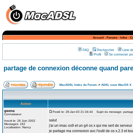
Accueil
-
Forums
-
Infos
-
C
FAQ
Rechercher
Liste 
Profil
Se connecter pou
partage de connexion déconne quand paref
MacADSL Index du Forum
->
ADSL sous MacOS X
Auteur
gwena
Posté le: 28-Jan-03 21:34:44
Sujet du message: partage
Connaisseur
salut
Inscrit le: 26 Juin 2002
Messages: 162
j'ai un imac os9 et un g4 os x qui me sert de serveur
Localisation: Nancy
je partage ma connexion avc l'outil de os x.2.3 et to