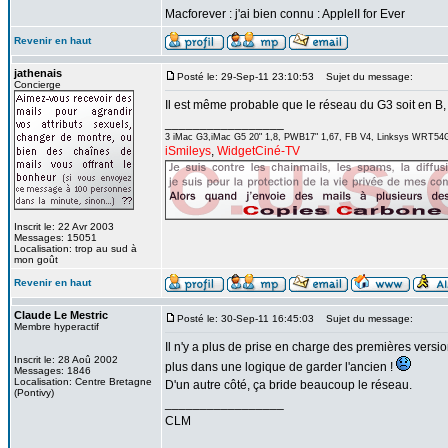
Macforever : j'ai bien connu : AppleII for Ever
Revenir en haut
jathenais
Posté le: 29-Sep-11 23:10:53
Sujet du message:
Concierge
Il est même probable que le réseau du G3 soit en B, e
_________________
3 iMac G3,iMac G5 20" 1,8, PWB17" 1,67, FB V4, Linksys WRT54G
iSmileys
,
WidgetCiné-TV
Inscrit le: 22 Avr 2003
Messages: 15051
Localisation: trop au sud à
mon goût
Revenir en haut
Claude Le Mestric
Posté le: 30-Sep-11 16:45:03
Sujet du message:
Membre hyperactif
Il n'y a plus de prise en charge des premières versio
Inscrit le: 28 Aoû 2002
plus dans une logique de garder l'ancien !
Messages: 1846
Localisation: Centre Bretagne
D'un autre côté, ça bride beaucoup le réseau.
(Pontivy)
_________________
CLM