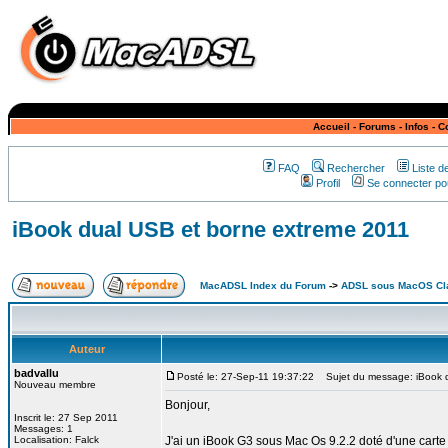
Accueil
-
Forums
-
Infos
-
C
FAQ
Rechercher
Liste 
Profil
Se connecter pou
iBook dual USB et borne extreme 2011
MacADSL Index du Forum
->
ADSL sous MacOS Cla
Auteur
badvallu
Posté le: 27-Sep-11 19:37:22
Sujet du message: iBook d
Nouveau membre
Bonjour,
Inscrit le: 27 Sep 2011
Messages: 1
Localisation: Falck
J'ai un iBook G3 sous Mac Os 9.2.2 doté d'une carte