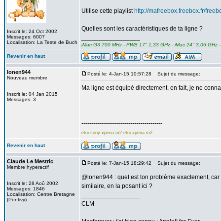
Utilise cette playlist
http://mafreebox.freebox.fr/freeb
Quelles sont les caractéristiques de ta ligne ?
Inscrit le: 24 Oct 2002
Messages: 6007
_________________
Localisation: La Teste de Buch
iMac G3 700 MHz - PWB 17" 1,33 GHz - iMac 24" 3,06 GHz - El
Revenir en haut
lonen944
Posté le: 4-Jan-15 10:57:28
Sujet du message:
Nouveau membre
Ma ligne est équipé directement, en fait, je ne conna
Inscrit le: 04 Jan 2015
Messages: 3
-----------------------------------------
etui sony xperia m2
etui xperia m2
Revenir en haut
Claude Le Mestric
Posté le: 7-Jan-15 18:29:42
Sujet du message:
Membre hyperactif
@lonen944 : quel est ton problème exactement, car tu
Inscrit le: 28 Aoû 2002
similaire, en la posant ici ?
Messages: 1846
Localisation: Centre Bretagne
_________________
(Pontivy)
CLM