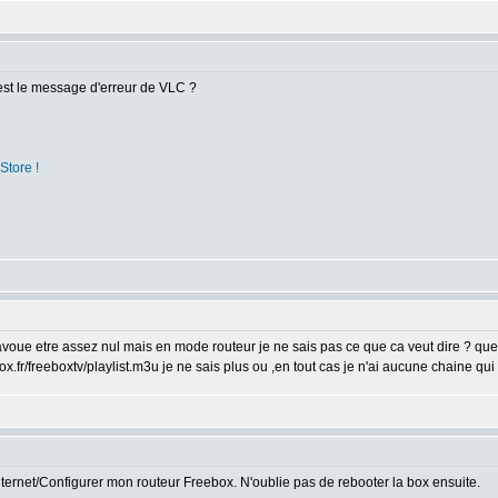
st le message d'erreur de VLC ?
Store !
j'avoue etre assez nul mais en mode routeur je ne sais pas ce que ca veut dire ? que
x.fr/freeboxtv/playlist.m3u je ne sais plus ou ,en tout cas je n'ai aucune chaine qui
nternet/Configurer mon routeur Freebox. N'oublie pas de rebooter la box ensuite.