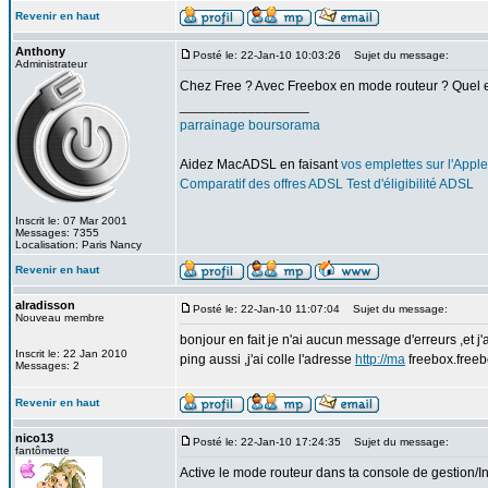
Revenir en haut
Anthony
Posté le: 22-Jan-10 10:03:26
Sujet du message:
Administrateur
Chez Free ? Avec Freebox en mode routeur ? Quel e
_________________
parrainage boursorama
Aidez MacADSL en faisant
vos emplettes sur l'Apple
Comparatif des offres ADSL
Test d'éligibilité ADSL
Inscrit le: 07 Mar 2001
Messages: 7355
Localisation: Paris Nancy
Revenir en haut
alradisson
Posté le: 22-Jan-10 11:07:04
Sujet du message:
Nouveau membre
bonjour en fait je n'ai aucun message d'erreurs ,et 
Inscrit le: 22 Jan 2010
ping aussi ,j'ai colle l'adresse
http://ma
freebox.freebo
Messages: 2
Revenir en haut
nico13
Posté le: 22-Jan-10 17:24:35
Sujet du message:
fantômette
Active le mode routeur dans ta console de gestion/I