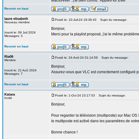
Macforever : j'ai bien connu : AppleII for Ever
Revenir en haut
laure elisabeth
Posté le: 10-Juil-24 19:36:43
Sujet du message:
Nouveau membre
Bonjour,
Inscrit le: 09 Juil 2024
Merci pour la playlist proposé, j'ai le même problème
Messages: 3
Revenir en haut
Ria06
Posté le: 24-Aoû-24 01:14:59
Sujet du message:
Membre
Bonjour,
Inscrit le: 21 Aoû 2024
Assurez-vous que VLC est correctement configuré pou
Messages: 7
Revenir en haut
Katara
Posté le: 1-Oct-24 23:17:53
Sujet du message:
Invité
Bonjour,
Pour regarder la télévision (multiposte) sur Mac OS 
le multiposte est activé dans les paramètres de votr
Bonne chance !