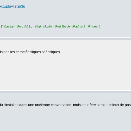
oxtv/playlist.m3u
 Capitan - Free ADSL - Virgin Mobile - iPod Touch - iPad air 2 - iPhone 6
is pas les caractéristiques spécifiques
 t'installes dans une ancienne conversation, mais peut-être serait-il mieux de poser