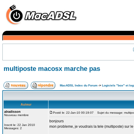
multiposte macosx marche pas
MacADSL Index du Forum
->
Logiciels "box" et log
Auteur
alradisson
Posté le: 22-Jan-10 00:19:07
Sujet du message: multipo
Nouveau membre
bonjours
Inscrit le: 22 Jan 2010
mon probleme, je voudrais la tele (multiposte) sur le m
Messages: 2