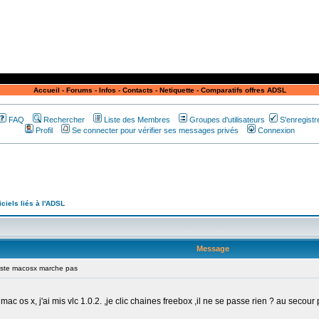
Accueil
-
Forums
-
Infos
-
Contacts
-
Netiquette
-
Comparatifs offres ADSL
FAQ
Rechercher
Liste des Membres
Groupes d'utilisateurs
S'enregistr
Profil
Se connecter pour vérifier ses messages privés
Connexion
iciels liés à l'ADSL
Message
ste macosx marche pas
ac os x, j'ai mis vlc 1.0.2. ,je clic chaines freebox ,il ne se passe rien ? au secour p