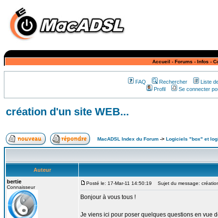
Accueil
-
Forums
-
Infos
-
C
FAQ
Rechercher
Liste 
Profil
Se connecter pou
création d'un site WEB...
MacADSL Index du Forum
->
Logiciels "box" et log
Auteur
bertie
Posté le: 17-Mar-11 14:50:19
Sujet du message: création
Connaisseur
Bonjour à vous tous !
Je viens ici pour poser quelques questions en vue d