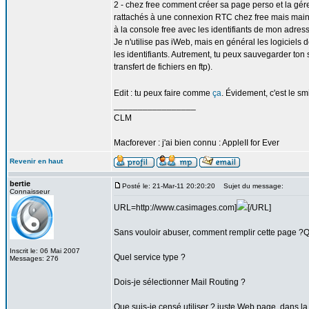
2 - chez free comment créer sa page perso et la gérer 
rattachés à une connexion RTC chez free mais mainte
à la console free avec les identifiants de mon adress
Je n'utilise pas iWeb, mais en général les logiciels d
les identifiants. Autrement, tu peux sauvegarder ton
transfert de fichiers en ftp).
Edit : tu peux faire comme
ça
. Évidement, c'est le smi
_________________
CLM
Macforever : j'ai bien connu : AppleII for Ever
Revenir en haut
bertie
Posté le: 21-Mar-11 20:20:20
Sujet du message:
Connaisseur
URL=http://www.casimages.com]
[/URL]
Sans vouloir abuser, comment remplir cette page ?
Inscrit le: 06 Mai 2007
Quel service type ?
Messages: 276
Dois-je sélectionner Mail Routing ?
Que suis-je censé utiliser ? juste Web page, dans la