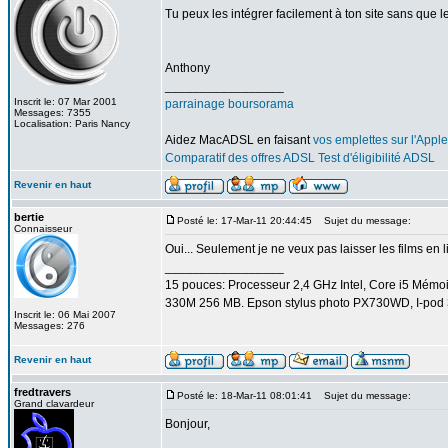
Tu peux les intégrer facilement à ton site sans que l
Anthony
_________________
Inscrit le: 07 Mar 2001
parrainage boursorama
Messages: 7355
Localisation: Paris Nancy
Aidez MacADSL en faisant
vos emplettes sur l'Apple
Comparatif des offres ADSL
Test d'éligibilité ADSL
Revenir en haut
bertie
Posté le: 17-Mar-11 20:44:45
Sujet du message:
Connaisseur
Oui... Seulement je ne veux pas laisser les films en 
_________________
15 pouces: Processeur 2,4 GHz Intel, Core i5 Mém
330M 256 MB. Epson stylus photo PX730WD, I-pod 3
Inscrit le: 06 Mai 2007
Messages: 276
Revenir en haut
fredtravers
Posté le: 18-Mar-11 08:01:41
Sujet du message:
Grand clavardeur
Bonjour,