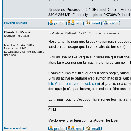
_________________
15 pouces: Processeur 2,4 GHz Intel, Core i5 Mém
330M 256 MB. Epson stylus photo PX730WD, I-pod 3
Revenir en haut
Claude Le Mestric
Posté le: 22-Mar-11 12:01:33
Sujet du message:
Membre hyperactif
Hostname : le nom que tu veux (attention, il peut êtr
Inscrit le: 28 Aoû 2002
fonction de l'usage que tu veux faire de ton site (en 
Messages: 1846
Localisation: Centre Bretagne
(Pontivy)
Si tu as une IP fixe, clique sur l'adresse qui s'affic
alors faire tourner sur ta machine un programme 
Comme tu l'as fait, tu cliques sur "web page", puis tu
Si tu as activé le partage web sur ton mac (site web 
http://monnom.dyndns-web.com
) et ça affichera ce 
dns (que je n'ai pas trouvé, ça n'est peut-être pas p
Edit : mail routing c'est pour faire suivre les mails si
_________________
CLM
Macforever : j'ai bien connu : AppleII for Ever
Revenir en haut