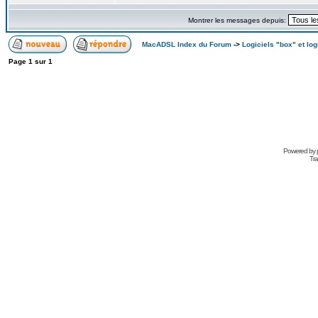
Montrer les messages depuis:
MacADSL Index du Forum
->
Logiciels "box" et log
Page
1
sur
1
Powered by
Tra