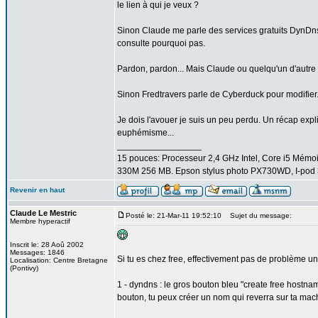
le lien à qui je veux ?
Sinon Claude me parle des services gratuits DynDns, 
consulte pourquoi pas.
Pardon, pardon... Mais Claude ou quelqu'un d'autre 
Sinon Fredtravers parle de Cyberduck pour modifier.
Je dois l'avouer je suis un peu perdu. Un récap expl
euphémisme...
_________________
15 pouces: Processeur 2,4 GHz Intel, Core i5 Mém
330M 256 MB. Epson stylus photo PX730WD, I-pod 3
Revenir en haut
Claude Le Mestric
Posté le: 21-Mar-11 19:52:10
Sujet du message:
Membre hyperactif
Inscrit le: 28 Aoû 2002
Messages: 1846
Si tu es chez free, effectivement pas de problème u
Localisation: Centre Bretagne
(Pontivy)
1 - dyndns : le gros bouton bleu "create free hostna
bouton, tu peux créer un nom qui reverra sur ta mac