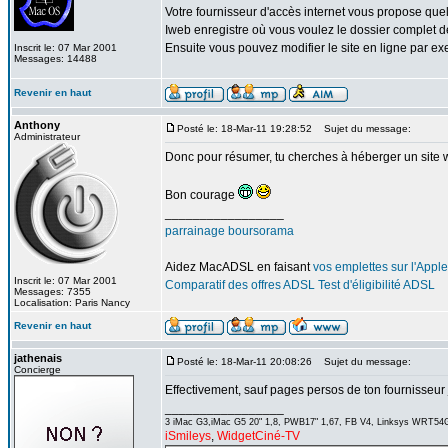
Votre fournisseur d'accès internet vous propose quel
Iweb enregistre où vous voulez le dossier complet de 
Ensuite vous pouvez modifier le site en ligne par 
Inscrit le: 07 Mar 2001
Messages: 14488
Revenir en haut
Anthony
Posté le: 18-Mar-11 19:28:52
Sujet du message:
Administrateur
Donc pour résumer, tu cherches à héberger un site 
Bon courage
_________________
parrainage boursorama
Aidez MacADSL en faisant
vos emplettes sur l'Apple
Inscrit le: 07 Mar 2001
Comparatif des offres ADSL
Test d'éligibilité ADSL
Messages: 7355
Localisation: Paris Nancy
Revenir en haut
jathenais
Posté le: 18-Mar-11 20:08:26
Sujet du message:
Concierge
Effectivement, sauf pages persos de ton fournisseur j
_________________
3 iMac G3,iMac G5 20" 1,8, PWB17" 1,67, FB V4, Linksys WRT54G
iSmileys
,
WidgetCiné-TV