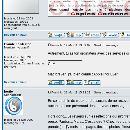
Inscrit le: 22 Avr 2003
Messages: 15051
Localisation: trop au sud à
mon goût
Revenir en haut
Claude Le Mestric
Posté le: 19-Mar-11 13:59:09
Sujet du message:
Membre hyperactif
Autrement, tu as ton ordinateur avec des services gr
Inscrit le: 28 Aoû 2002
_________________
Messages: 1846
Localisation: Centre Bretagne
CLM
(Pontivy)
Macforever : j'ai bien connu : AppleII for Ever
Revenir en haut
bertie
Posté le: 21-Mar-11 15:13:21
Sujet du message:
Connaisseur
En ce lundi fin de week-end et surpris de ne recevo
aucun mail me prévenant des nouveaux messages.
Hors donc... Je reviens sur les réflexions qui m'off
Inscrit le: 06 Mai 2007
perso. Pardon... Mais... C'est à dire ? Chez free pa
Messages: 276
prendre) et j'y mets mes pages (textes, photos, film