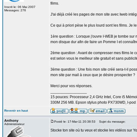
films.
Inscrit le: 06 Mai 2007
Messages: 276
J'ai déjà créé les pages de mon site avec Iweb inté
Ce qui à priori pèse le plus lourd sont les films. Je
1ère question : Lorsque j'ouvre I-WEB je tombe sur 
mon disque dur afin de faire un Pomme I et connaîtr
2ème question : Avant de compresser mes films le cum
est selon vous le meilleur site gratuit et sans public
3ème question : Une fois mon site créé sera-t-il poss
mon site par mail à ceux que je désire prospecter ?
Merci pour vos réponses.
_________________
15 pouces: Processeur 2,4 GHz Intel, Core i5 Mém
330M 256 MB. Epson stylus photo PX730WD, I-pod 3
Revenir en haut
Anthony
Posté le: 17-Mar-11 20:38:53
Sujet du message:
Administrateur
Stocke ton site où tu veux et stocke les vidéos sur 