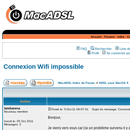
Accueil
-
Forums
-
Infos
-
C
FAQ
Rechercher
Liste 
Profil
Se connecter pou
Connexion Wifi impossible
MacADSL Index du Forum
->
ADSL sous MacOS X
Auteur
lambarena
Posté le: 5-Oct-11 09:07:41
Sujet du message: Connexion
Nouveau membre
Bonjour,
Inscrit le: 05 Oct 2011
Messages: 2
Je viens vers vous car j'ai un problème survenu il y