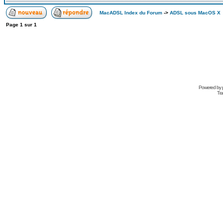
MacADSL Index du Forum
->
ADSL sous MacOS X
Page
1
sur
1
Powered by
Tra