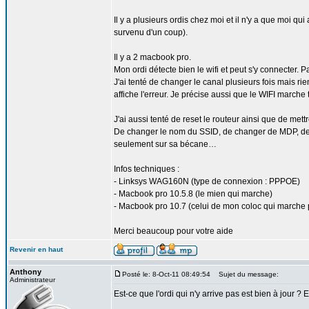
Il y a plusieurs ordis chez moi et il n'y a que moi qui
survenu d'un coup).
Il y a 2 macbook pro.
Mon ordi détecte bien le wifi et peut s'y connecter. P
J'ai tenté de changer le canal plusieurs fois mais rie
affiche l'erreur. Je précise aussi que le WIFI marche
J'ai aussi tenté de reset le routeur ainsi que de mettre
De changer le nom du SSID, de changer de MDP, de d
seulement sur sa bécane…
Infos techniques :
- Linksys WAG160N (type de connexion : PPPOE)
- Macbook pro 10.5.8 (le mien qui marche)
- Macbook pro 10.7 (celui de mon coloc qui marche 
Merci beaucoup pour votre aide
Revenir en haut
Anthony
Posté le: 8-Oct-11 08:49:54
Sujet du message:
Administrateur
Est-ce que l'ordi qui n'y arrive pas est bien à jour ? E