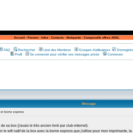
Accueil
-
Forums
-
Infos
-
Contacts
-
Netiquette
-
Comparatifs offres ADSL
FAQ
Rechercher
Liste des Membres
Groupes d'utilisateurs
S'enregistr
Profil
Se connecter pour vérifier ses messages privés
Connexion
Message
et borne express
 sa box (j'avais le très ancien livré par club-internet).
r le wifi natif de la box avec la borne express que j'utilise pour mon imprimante, 