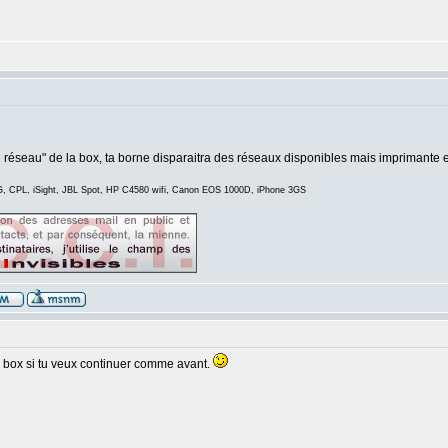
 le réseau" de la box, ta borne disparaitra des réseaux disponibles mais imprimante
, CPL, iSight, JBL Spot, HP C4580 wifi, Canon EOS 1000D, iPhone 3GS
la box si tu veux continuer comme avant.