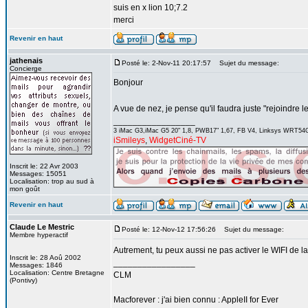
suis en x lion 10;7.2
merci
Revenir en haut
jathenais
Posté le: 2-Nov-11 20:17:57
Sujet du message:
Concierge
Bonjour
A vue de nez, je pense qu'il faudra juste "rejoindre
_________________
3 iMac G3,iMac G5 20" 1,8, PWB17" 1,67, FB V4, Linksys WRT54G
iSmileys
,
WidgetCiné-TV
Inscrit le: 22 Avr 2003
Messages: 15051
Localisation: trop au sud à
mon goût
Revenir en haut
Claude Le Mestric
Posté le: 12-Nov-12 17:56:26
Sujet du message:
Membre hyperactif
Autrement, tu peux aussi ne pas activer le WIFI de 
Inscrit le: 28 Aoû 2002
_________________
Messages: 1846
Localisation: Centre Bretagne
CLM
(Pontivy)
Macforever : j'ai bien connu : AppleII for Ever