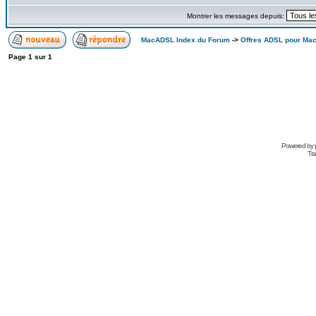
Montrer les messages depuis:
MacADSL Index du Forum
->
Offres ADSL pour Ma
Page
1
sur
1
Powered by
Tra