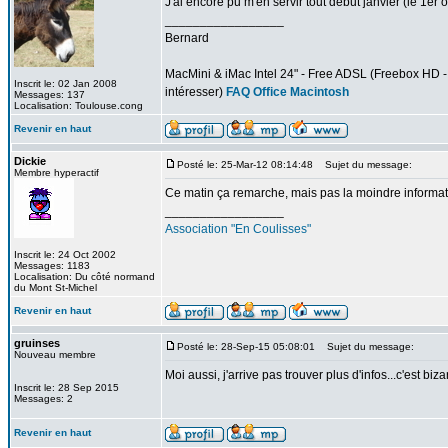
J'ai encore pu m'en servir tout début janvier (le 1er o
_________________
Bernard
MacMini & iMac Intel 24" - Free ADSL (Freebox HD - d
Inscrit le: 02 Jan 2008
intéresser)
FAQ Office Macintosh
Messages: 137
Localisation: Toulouse.cong
Revenir en haut
Dickie
Posté le: 25-Mar-12 08:14:48
Sujet du message:
Membre hyperactif
Ce matin ça remarche, mais pas la moindre informati
_________________
Association "En Coulisses"
Inscrit le: 24 Oct 2002
Messages: 1183
Localisation: Du côté normand
du Mont St-Michel
Revenir en haut
gruinses
Posté le: 28-Sep-15 05:08:01
Sujet du message:
Nouveau membre
Moi aussi, j'arrive pas trouver plus d'infos...c'est biza
Inscrit le: 28 Sep 2015
Messages: 2
Revenir en haut