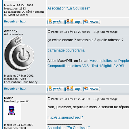
_________________
Inscrit le: 24 Oct 2002
Association "En Coulisses"
Messages: 1183
Localisation: Du côté normand
du Mont St-Michel
Revenir en haut
Anthony
Posté le: 23-Fév-12 20:09:10
Sujet du message:
Administrateur
ça existe encore ? accessible à quelle adresse ?
_________________
parrainage boursorama
Aidez MacADSL en faisant
vos emplettes sur l'Apple
Comparatif des offres ADSL
Test d'éligibilité ADSL
Inscrit le: 07 Mar 2001
Messages: 7355
Localisation: Paris Nancy
Revenir en haut
Dickie
Posté le: 23-Fév-12 22:41:06
Sujet du message:
Membre hyperactif
Non, justement, depuis un mois le serveur ne répond
http://statsperso.free.fr/
_________________
Inscrit le: 24 Oct 2002
Association "En Coulisses"
Messages: 1183