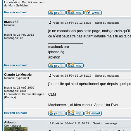
Localisation: Du côté normand
du Mont St-Michel
Revenir en haut
macophil
Posté le: 24-Fév-12 13:33:35
Sujet du message:
Membre
je ne connaissais pas cette page, mais je crois qu´i
Inscrit le: 23 Fév 2012
ce n´est peut etre pas autant detaillé mais tu as ta b
Messages: 12
_________________
macbook pro
iphone 3g
ableton
Revenir en haut
Claude Le Mestric
Posté le: 28-Fév-12 16:31:15
Sujet du message:
Membre hyperactif
j'ai un site qui n'est opérationnel que depuis quelque
Inscrit le: 28 Aoû 2002
_________________
Messages: 1846
Localisation: Centre Bretagne
CLM
(Pontivy)
Macforever : j'ai bien connu : AppleII for Ever
Revenir en haut
Aliboron
Posté le: 3-Mar-12 11:46:22
Sujet du message:
Connaisseur