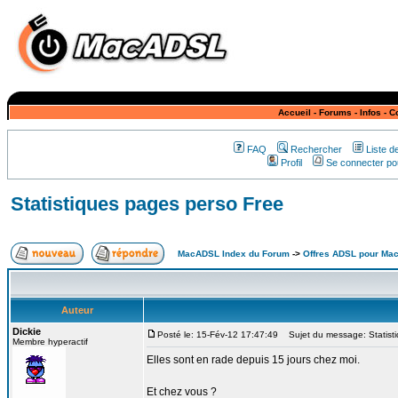
Accueil
-
Forums
-
Infos
-
C
FAQ
Rechercher
Liste 
Profil
Se connecter pou
Statistiques pages perso Free
MacADSL Index du Forum
->
Offres ADSL pour Ma
Auteur
Dickie
Posté le: 15-Fév-12 17:47:49
Sujet du message: Statisti
Membre hyperactif
Elles sont en rade depuis 15 jours chez moi.
Et chez vous ?