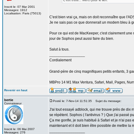
C'est triste... Merci pour le lien.
Inscrit le: 07 Mar 2001
Messages: 1912
Localisation: Paris (75013)
C'est bien vrai ça, mais on doit reconnaître que l'
Je ne sais pas ce que donnerait un modem bleu à 
Pour ce qui est de MacKeeper, c'est clairement une m.
jour de Sophos peut aussi faire du bien.
Salut à tous.
_________________
Cordialement
Grand-père de cinq magnifiques petits enfants, 3 garço
MBPro 14 M1 Max Ventura, Safari, Mail, Pages, Nu
Revenir en haut
bertie
Posté le: 7-Nov-14 11:51:35
Sujet du message:
Connaisseur
J'ai tout essayé adblock, qui me trouve près de dix mil
se répètent. Sophos ( l'antivirus ? ) Que j'ai passé p
Ça me gonfle, je suis habitué à Safari et je n'ai pas en
maintenant et il doit bien être possible de mettre l
Inscrit le: 06 Mai 2007
_________________
Messages: 276