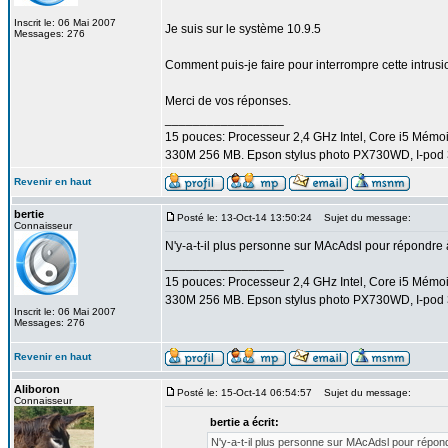
Inscrit le: 06 Mai 2007
Je suis sur le système 10.9.5
Messages: 276
Comment puis-je faire pour interrompre cette intrus
Merci de vos réponses.
_________________
15 pouces: Processeur 2,4 GHz Intel, Core i5 Mém
330M 256 MB. Epson stylus photo PX730WD, I-pod 3
Revenir en haut
bertie
Posté le: 13-Oct-14 13:50:24
Sujet du message:
Connaisseur
N'y-a-t-il plus personne sur MAcAdsl pour répondre
_________________
15 pouces: Processeur 2,4 GHz Intel, Core i5 Mém
330M 256 MB. Epson stylus photo PX730WD, I-pod 3
Inscrit le: 06 Mai 2007
Messages: 276
Revenir en haut
Aliboron
Posté le: 15-Oct-14 06:54:57
Sujet du message:
Connaisseur
bertie a écrit:
N'y-a-t-il plus personne sur MAcAdsl pour répon