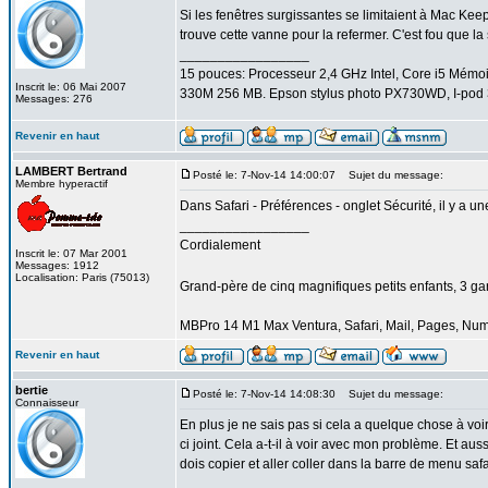
Si les fenêtres surgissantes se limitaient à Mac Keep
trouve cette vanne pour la refermer. C'est fou que la 
_________________
15 pouces: Processeur 2,4 GHz Intel, Core i5 Mém
Inscrit le: 06 Mai 2007
330M 256 MB. Epson stylus photo PX730WD, I-pod 3
Messages: 276
Revenir en haut
LAMBERT Bertrand
Posté le: 7-Nov-14 14:00:07
Sujet du message:
Membre hyperactif
Dans Safari - Préférences - onglet Sécurité, il y a u
_________________
Cordialement
Inscrit le: 07 Mar 2001
Messages: 1912
Localisation: Paris (75013)
Grand-père de cinq magnifiques petits enfants, 3 garço
MBPro 14 M1 Max Ventura, Safari, Mail, Pages, Nu
Revenir en haut
bertie
Posté le: 7-Nov-14 14:08:30
Sujet du message:
Connaisseur
En plus je ne sais pas si cela a quelque chose à vo
ci joint. Cela a-t-il à voir avec mon problème. Et aus
dois copier et aller coller dans la barre de menu safa