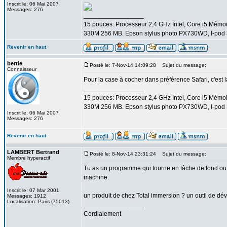
Inscrit le: 06 Mai 2007
Messages: 276
_________________
15 pouces: Processeur 2,4 GHz Intel, Core i5 Mém
330M 256 MB. Epson stylus photo PX730WD, I-pod 3
Revenir en haut
bertie
Posté le: 7-Nov-14 14:09:28
Sujet du message:
Connaisseur
Pour la case à cocher dans préférence Safari, c'est l
_________________
15 pouces: Processeur 2,4 GHz Intel, Core i5 Mém
330M 256 MB. Epson stylus photo PX730WD, I-pod 3
Inscrit le: 06 Mai 2007
Messages: 276
Revenir en haut
LAMBERT Bertrand
Posté le: 8-Nov-14 23:31:24
Sujet du message:
Membre hyperactif
Tu as un programme qui tourne en tâche de fond ou qu
machine.
Inscrit le: 07 Mar 2001
un produit de chez Total immersion ? un outil de d
Messages: 1912
Localisation: Paris (75013)
_________________
Cordialement