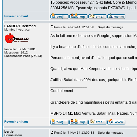
15 pouces: Processeur 2,4 GHz Intel, Core i5 Mém
330M 256 MB. Epson stylus photo PX730WD, I-pod 3
Revenir en haut
LAMBERT Bertrand
Posté le: 7-Nov-14 12:51:20
Sujet du message:
Membre hyperactif
As-tu fait une recherche sur Google ; suppression 
Il y a beaucoup d'info sur le site commentcamarche, il
Inscrit le: 07 Mar 2001
Messages: 1912
Localisation: Paris (75013)
Personnellement, avant d'installer quoi que ce soit n
Quand j'ai vu que Mac Keeper avait une si belle réputa
J'utilise Safari dans 99% des cas, quelque fois Firef
_________________
Cordialement
Grand-père de cinq magnifiques petits enfants, 3 garço
MBPro 14 M1 Max Ventura, Safari, Mail, Pages, Nu
Revenir en haut
bertie
Posté le: 7-Nov-14 13:00:33
Sujet du message:
Connaisseur