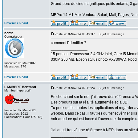
Grand-père de cinq magnifiques petits enfants, 3 garço
MBPro 14 M1 Max Ventura, Safari, Mail, Pages, Nu
Revenir en haut
bertie
Posté le: 9-Nov-14 00:49:37
Sujet du message:
Connaisseur
comment l'identifier ?
_________________
15 pouces: Processeur 2,4 GHz Intel, Core i5 Mém
330M 256 MB. Epson stylus photo PX730WD, I-pod 3
Inscrit le: 06 Mai 2007
Messages: 276
Revenir en haut
LAMBERT Bertrand
Posté le: 9-Nov-14 02:12:24
Sujet du message:
Membre hyperactif
En cherchant sur le net, j'ai trouvé des référence à
Des produits sur la réalité augmentée et la 3D.
Tu peux quitter toutes les applications et regarder av
Inscrit le: 07 Mar 2001
weblog. Dans ce cas, il faut les quitter et vérifier s'il
Messages: 1912
Localisation: Paris (75013)
Voir aussi ce qui est lancé à l'ouverture du compte u
J'ai aussi trouvé une référence à NPP dans un site d
_________________