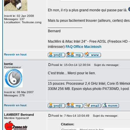
Eh non, il n'y a plus grand monde qui passe par là.
Inscrit le: 02 Jan 2008
Messages: 137
Mais tu peux facilement trouver (ailleurs, certes) d
Localisation: Toulouse.cong
_________________
Bernard
MacMini & iMac Intel 24" - Free ADSL (Freebox HD - d
intéresser)
FAQ Office Macintosh
Revenir en haut
bertie
Posté le: 15-Oct-14 12:30:04
Sujet du message:
Connaisseur
C'est triste... Merci pour le lien.
_________________
15 pouces: Processeur 2,4 GHz Intel, Core i5 Mém
330M 256 MB. Epson stylus photo PX730WD, I-pod 3
Inscrit le: 06 Mai 2007
Messages: 276
Revenir en haut
LAMBERT Bertrand
Posté le: 7-Nov-14 10:04:49
Sujet du message:
Membre hyperactif
Citation: