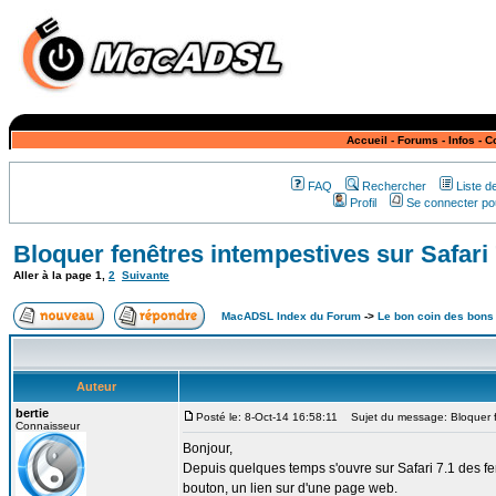
Accueil
-
Forums
-
Infos
-
C
FAQ
Rechercher
Liste 
Profil
Se connecter pou
Bloquer fenêtres intempestives sur Safari 
Aller à la page
1
,
2
Suivante
MacADSL Index du Forum
->
Le bon coin des bons
Auteur
bertie
Posté le: 8-Oct-14 16:58:11
Sujet du message: Bloquer fe
Connaisseur
Bonjour,
Depuis quelques temps s'ouvre sur Safari 7.1 des fe
bouton, un lien sur d'une page web.