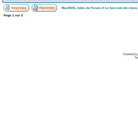
MacADSL Index du Forum
->
Le bon coin des bons
Page
1
sur
2
Powered by
Tra