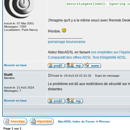
SecurityAgent[1002]: Ignoring u
J'imagine qu'il y a le même souci avec Remote Desk
Inscrit le: 07 Mar 2001
Messages: 7355
Localisation: Paris Nancy
Pénible.
_________________
parrainage boursorama
Aidez MacADSL en faisant
vos emplettes sur l'Apple
Comparatif des offres ADSL
Test d'éligibilité ADSL
Revenir en haut
Ria06
Posté le: 24-Aoû-24 01:31:32
Sujet du message:
Membre
Le problème est dû aux restrictions de sécurité sur 
Inscrit le: 21 Aoû 2024
distantes.
Messages: 7
Revenir en haut
MacADSL Index du Forum
->
Réseau
Page
1
sur
1