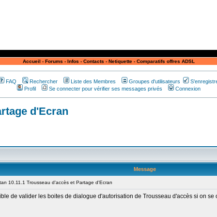
Accueil
-
Forums
-
Infos
-
Contacts
-
Netiquette
-
Comparatifs offres ADSL
FAQ
Rechercher
Liste des Membres
Groupes d'utilisateurs
S'enregistr
Profil
Se connecter pour vérifier ses messages privés
Connexion
artage d'Ecran
Message
an 10.11.1 Trousseau d'accès et Partage d'Ecran
ble de valider les boites de dialogue d'autorisation de Trousseau d'accès si on se 