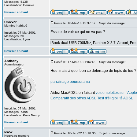
Messages: 5135
Localisation: Genève
Revenir en haut
Unixxer
Posté le: 10-Mai-18 15:37:57
Sujet du message:
Membre habitué
Essaie de voir ce qui ne va pas ?
Inscrit le: 07 Mar 2001
Messages: 50
_________________
Localisation: Lyon
iBook dual USB 700Mhz, Panther X.3.7, Airport, Fre
Revenir en haut
Anthony
Posté le: 17-Mai-18 21:04:43
Sujet du message:
Administrateur
Heu, mais à quoi bon ce déterrage de topic de fou ?
_________________
parrainage boursorama
Aidez MacADSL en faisant
vos emplettes sur l'Apple
Comparatif des offres ADSL
Test d'éligibilité ADSL
Inscrit le: 07 Mar 2001
Messages: 7355
Localisation: Paris Nancy
Revenir en haut
lea57
Posté le: 18-Jan-22 15:18:35
Sujet du message:
Nouveau membre