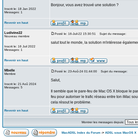
Bonjour, vous avez trouvé une solution ?
Inscrit le: 18 Jan 2022
Messages: 1
Revenir en haut
Ludivine22
Posté le: 16-Juil-22 15:30:51
Sujet du message:
Nouveau membre
salut tout le monde, la solution m'intéresse égaleme
Inscrit le: 16 Juil 2022
Messages: 1
Revenir en haut
Mbelle
Posté le: 23-Aoû-24 01:44:00
Sujet du message:
Membre
Salut,
Inscrit le: 21 Aoû 2024
Messages: 5
Il semble que le pare-feu de Mac OS X bloque le pa
feu pour autoriser le trafic réseau entre ton iMac so
cela résout le problème.
Revenir en haut
Montrer les messages depuis:
MacADSL Index du Forum
->
ADSL sous MacOS X