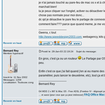
je n'ai jamais touché au pare-feu de mac os x et à ch
marchait bien!
la je peux cliquer sur l'onglet, activer ou désactiver l
chose pas normale pour moi donc...
dc qd je désactive le pare feu le partage de connexi
comment faire??? parce que quand meme, je me vois 
_________________
Gwena, c tout
http://www.speeddesign2003.com:
webagency, kits g
Revenir en haut
Bernard Rey
Posté le: 28-Jan-03 22:19:24
Sujet du message:
Membre hyperactif
En gros, c'est ça ou un routeur
Le Partage par OS X
peu.
Enfin c'est ce que j'ai fait quand j'en ai eu marre 
paramétrer, puis lancer le deuxième, etc), tout ça et
Inscrit le: 11 Nov 2002
_________________
Messages: 1209
Localisation: Toulouse.cong
Bernard Rey
G4 MDD 2 x 867 & iMac G5 - Free ADSL (Freebox IV - dégroupé part
FAQ Office Mac
... et aussi (pour ceux que ça peut intéresser)
Revenir en haut