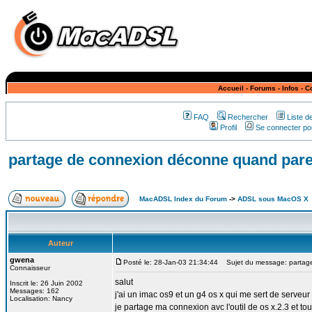
Accueil
-
Forums
-
Infos
-
C
FAQ
Rechercher
Liste 
Profil
Se connecter pou
partage de connexion déconne quand paref
MacADSL Index du Forum
->
ADSL sous MacOS X
Auteur
gwena
Posté le: 28-Jan-03 21:34:44
Sujet du message: partage
Connaisseur
salut
Inscrit le: 26 Juin 2002
Messages: 162
j'ai un imac os9 et un g4 os x qui me sert de serveur
Localisation: Nancy
je partage ma connexion avc l'outil de os x.2.3 et to