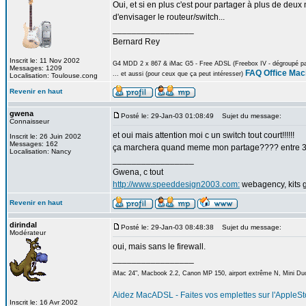
Oui, et si en plus c'est pour partager à plus de deux
d'envisager le routeur/switch...
_________________
Bernard Rey
Inscrit le: 11 Nov 2002
G4 MDD 2 x 867 & iMac G5 - Free ADSL (Freebox IV - dégroupé part
Messages: 1209
FAQ Office Mac
... et aussi (pour ceux que ça peut intéresser)
Localisation: Toulouse.cong
Revenir en haut
gwena
Posté le: 29-Jan-03 01:08:49
Sujet du message:
Connaisseur
et oui mais attention moi c un switch tout court!!!!!!
Inscrit le: 26 Juin 2002
Messages: 162
ça marchera quand meme mon partage???? entre 3
Localisation: Nancy
_________________
Gwena, c tout
http://www.speeddesign2003.com:
webagency, kits g
Revenir en haut
dirindal
Posté le: 29-Jan-03 08:48:38
Sujet du message:
Modérateur
oui, mais sans le firewall.
_________________
iMac 24", Macbook 2.2, Canon MP 150, airport extrême N, Mini Duo
Aidez MacADSL - Faites vos emplettes sur l'AppleSto
Inscrit le: 16 Avr 2002