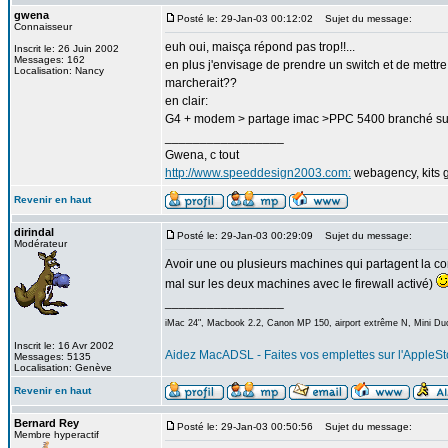
gwena
Posté le: 29-Jan-03 00:12:02
Sujet du message:
Connaisseur
euh oui, maisça répond pas trop!!...
Inscrit le: 26 Juin 2002
Messages: 162
en plus j'envisage de prendre un switch et de mettre ç
Localisation: Nancy
marcherait??
en clair:
G4 + modem > partage imac >PPC 5400 branché sur l
_________________
Gwena, c tout
http://www.speeddesign2003.com:
webagency, kits g
Revenir en haut
dirindal
Posté le: 29-Jan-03 00:29:09
Sujet du message:
Modérateur
Avoir une ou plusieurs machines qui partagent la con
mal sur les deux machines avec le firewall activé)
_________________
iMac 24", Macbook 2.2, Canon MP 150, airport extrême N, Mini Duo
Inscrit le: 16 Avr 2002
Aidez MacADSL - Faites vos emplettes sur l'AppleSto
Messages: 5135
Localisation: Genève
Revenir en haut
Bernard Rey
Posté le: 29-Jan-03 00:50:56
Sujet du message:
Membre hyperactif